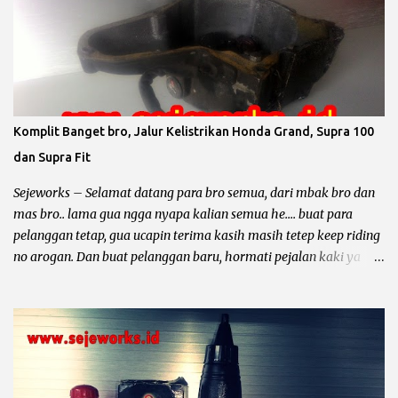
dengan ukuran yang lebih besar sesuai dengan standar pabrik.
pabrikan sepeda motor biasanya menyediakan 4 piston oversize
dari piston standar yaitu OS 25, OS 50, OS 75, OS 100, untuk lebih
jelas simak contoh dibawah ini. Contoh Yamaha Crypton ukuran
piton standar 49 mm berarti : Overize 25 piston standar diameter
ditambah 0.25 mm maka diameter piston menjadi 49,25 mm.
Komplit Banget bro, Jalur Kelistrikan Honda Grand, Supra 100
Overize 50 piston standar diameter ditambah 0.50 mm maka
dan Supra Fit
diameter piston menjadi 49,50 mm. Overize 75 piston standar
diameter ditambah 0.75 mm maka diameter piston menjadi 49,75
Sejeworks – Selamat datang para bro semua, dari mbak bro dan
...
mas bro.. lama gua ngga nyapa kalian semua he.... buat para
pelanggan tetap, gua ucapin terima kasih masih tetep keep riding
no arogan. Dan buat pelanggan baru, hormati pejalan kaki ya
bro... kali ini yang mau diomongin tentang kelistrikan motor dari
pabrikan sayap mengepak yaitu Honda Gand, Supra 100, Astrea
Prima, Legenda, Supra Fit dan Revo 100. Et... dah... mantep bingit
kan bro di borong semua he.... he... Sebelum kita ngomong lebih
dalam tentang kelistrikan motor – motor tersebut, gua mau
minta tolong. Dari pada nyebar berita hoak yang ngga ada