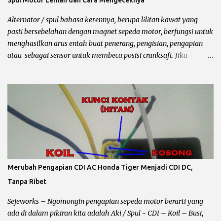
memerintahkan SCR untuk membuka kapasitor dan
melepaskannya. Bahasa bengkelnya begini bro, pulser
Alternator / spul bahasa kerennya, berupa lilitan kawat yang
mengirimkan sinyal ke CDI untuk memercikan api di busi, setelah
pasti bersebelahan dengan magnet sepeda motor, berfungsi untuk
tonjolan magnet melewatinya seb...
menghasilkan arus entah buat penerang, pengisian, pengapian
atau sebagai sensor untuk membeca posisi cranksaft. Jika
mengalami kerusakan akan merembet kekomponen lain
terutama performa motor yang biasanya starter langsung greng
akhirnya perlu kick starter / engkol sampai keluar keringat
segede jagung dan mantepnya lagi sampai pakai bensin campur….
Ya campur dorong maksudnya... he….. Ini contoh gambarnya spul
Jupiter mx , masih ok… Beberapa kerusakan pada spull sepeda
motor : Spul pengisian Pada umumnya kabel berwarna putih,
kalau spul ini rusak atau terbakar maka pengaruhnya aki akan
ngedrop sampai habis 2 -3 kali, bahkan kalau ganti kiprok pun
Merubah Pengapian CDI AC Honda Tiger Menjadi CDI DC,
akan tetap sama Karena problemnya ada pada lilitan spul. Cara
Tanpa Ribet
mengeceknya bisa dilihat kondisi fisik biasanya terbakar, atau
lilitan kawat putus, untuk pengecekan secara akurat tanpa
Sejeworks – Ngomongin pengapian sepeda motor berarti yang
bongkar...
ada di dalam pikiran kita adalah Aki / Spul - CDI – Koil – Busi,