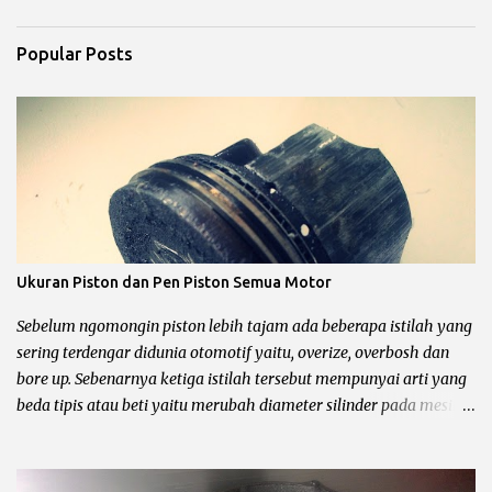
Popular Posts
Ukuran Piston dan Pen Piston Semua Motor
Sebelum ngomongin piston lebih tajam ada beberapa istilah yang
sering terdengar didunia otomotif yaitu, overize, overbosh dan
bore up. Sebenarnya ketiga istilah tersebut mempunyai arti yang
beda tipis atau beti yaitu merubah diameter silinder pada mesin
sepeda motor. Untuk lebih jelasnya chek it dot… Pengertian
oversize, overbosh dan bore up Oversize yaitu memperbesar
diameter silinder dengan cara di korter dan mengganti piston