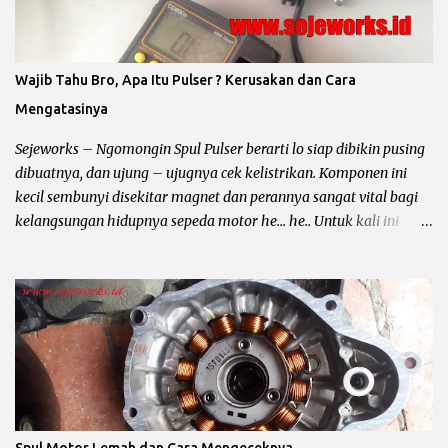
langsung saja kita ke pokok bahas. Sistem Penerangan dan
Pengisian Sepeda Motor : Pada rangkaian pengisian (arus accu)
dan penerangan (lampu utama) sepeda motor dibagi menjadi
Wajib Tahu Bro, Apa Itu Pulser ? Kerusakan dan Cara
yaitu : Penerangan AC / Arus Bolak – Balik Untuk jenis
Mengatasinya
penerengan AC hampir diterapkan pada semua sepeda motor
karburator yang mempunyai CC kecil atau dibawah 150cc. Ciri –
Sejeworks – Ngomongin Spul Pulser berarti lo siap dibikin pusing
Ciri Penerangan...
dibuatnya, dan ujung – ujugnya cek kelistrikan. Komponen ini
kecil sembunyi disekitar magnet dan perannya sangat vital bagi
kelangsungan hidupnya sepeda motor he... he.. Untuk kali ini
yang mau di omongin yaitu spul pulser, dari fungsinya ? warna
kabelnya ? tempat nongkrongnya ? sampai sampai tanda tanda
minta di lem biru ?. Biar lebih jelas baca sampai kelar ya bro,
kalau bingung komen aja di tempatnya yusuf dan subscribe ya..
Fungsi dan Pengertian Pulser Motor Pulser atau pick up coil alias
spul pulser dan masih banyak lagi sebutannya adalah komponen
yang berfungsi untuk menentukan waktu pengapian kepada CDI
(Capasitor Discharge Ignition) atau ECU (Engine Control Unit)
dengan cara mengirimkan sinyal ke SCR, kemudian
Spul Motor Lemah dan Cara Mengeceknya