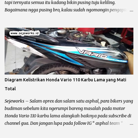
tapi ternyata semua itu kadang bikin pusing tuju keliling.
Bagaimana ngga pusing bro, kalau sudah ngomongin pengapian
berarti kelistrikan beserta kabel – kabelnya ikut terbawa dan
bundet nyangkut di otak kanan – kiri. Sebelum kita ngomong
lebih jauh harus diingat hal yang lagi dibahas itu masalah
pengapian bukan penerangan, karena kadang ada bro yang
bingung jadi gua perjelas dan pertajam setajam silet baru beli.
Pengapian berhubungan dengan CDI dan busi sementara
penerangan berhubungan dengan kiprok dan lampu depan. Jalur
CDI Honda Megapro Primus atau Suzuki Shogun 110 Pengapian
Sepeda Motor Dibagi Menjadi 3 Yaitu : Pengapian AC (Alternative
Diagram Kelistrikan Honda Vario 110 Karbu Lama yang Mati
Current) Pengapian AC alias CDI bolak – balik adalah pengapian
Total
yang bersumber pada spul sebagai pemicu letikan api pada busi,
sehingga terjadi proses pembakaran bahan bakar di ruang bakar.
Sejeworks – Salam oprex dan salam satu asphal, para bikers yang
Kelebihan dari jenis CDI AC ...
budiman sebelum kita ngerumpi bareng masalah pada motor
Honda Vario 110 karbu lama alangkah baiknya pada subscribe di
channel gua. Dan jangan lupa pada follow IG “ asphal team “
tujuannya apa ? supaya blog dan channel ini tetap bisa bertahan
dari gempuran para asing, aseng dan asong he... he... Ok bro