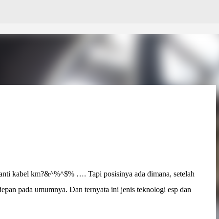
Skip to main content
u ganti kabel km?&^%^$% …. Tapi posisinya ada dimana, setelah
 depan pada umumnya. Dan ternyata ini jenis teknologi esp dan