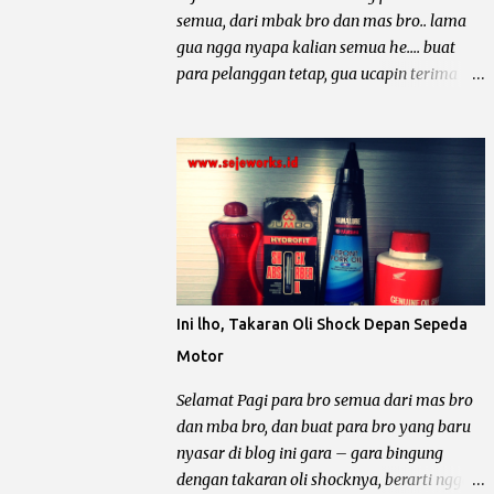
dibawah ini. Contoh Yamaha Crypton
semua, dari mbak bro dan mas bro.. lama
ukuran piton standar 49 mm berarti :
gua ngga nyapa kalian semua he.... buat
Overize 25 piston standar diameter
para pelanggan tetap, gua ucapin terima
ditambah 0.25 mm maka diameter piston
kasih masih tetep keep riding no arogan.
menjadi 49,25 mm. Overize 50 piston
Dan buat pelanggan baru, hormati pejalan
standar diameter ditambah 0.50 mm maka
kaki ya bro... kali ini yang mau diomongin
diameter piston menjadi 49,50 mm. Overize
tentang kelistrikan motor dari pabrikan
75 piston standar diameter ditambah 0.75
sayap mengepak yaitu Honda Gand, Supra
mm maka diameter piston menjadi 49,75 ...
100, Astrea Prima, Legenda, Supra Fit dan
Revo 100. Et... dah... mantep bingit kan bro
di borong semua he.... he... Sebelum kita
ngomong lebih dalam tentang kelistrikan
Ini lho, Takaran Oli Shock Depan Sepeda
motor – motor tersebut, gua mau minta
Motor
tolong. Dari pada nyebar berita hoak yang
ngga ada habisnya dan tidak bermanfaat
Selamat Pagi para bro semua dari mas bro
bagi diri sendiri dan orang lain, mending
dan mba bro, dan buat para bro yang baru
sebar artikel – artikel dari blog yang keren
nyasar di blog ini gara – gara bingung
ini he..... he.... Motor Grand dan temen –
dengan takaran oli shocknya, berarti ngga