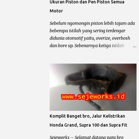
Ukuran Piston dan Pen Piston Semua
Motor
Sebelum ngomongin piston lebih tajam ada
beberapa istilah yang sering terdengar
didunia otomotif yaitu, overize, overbosh
dan bore up. Sebenarnya ketiga istilah
tersebut mempunyai arti yang beda tipis
atau beti yaitu merubah diameter silinder
pada mesin sepeda motor. Untuk lebih
jelasnya chek it dot… Pengertian oversize,
overbosh dan bore up Oversize yaitu
memperbesar diameter silinder dengan cara
di korter dan mengganti piston dengan
ukuran yang lebih besar sesuai dengan
standar pabrik. pabrikan sepeda motor
Komplit Banget bro, Jalur Kelistrikan
biasanya menyediakan 4 piston oversize
Honda Grand, Supra 100 dan Supra Fit
dari piston standar yaitu OS 25, OS 50, OS 75,
OS 100, untuk lebih jelas simak contoh
Sejeworks – Selamat datang para bro