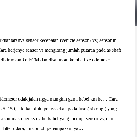
iantaranya sensor kecepatan (vehicle sensor / vs) sensor ini
. Cara kerjanya sensor vs mengitung jumlah putaran pada as shaft
 dikirimkan ke ECM dan disalurkan kembali ke odometer
pidometer tidak jalan ngga mungkin ganti kabel km he… Cara
w 125, 150, lakukan dulu pengecekan pada fuse ( sikring ) yang
rusakan maka periksa jalur kabel yang menuju sensor vs, dan
ver filter udara, ini contoh penampakannya…