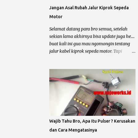
searah. Maka sumber arus pengapian
Jangan Asal Rubah Jalur Kiprok Sepeda
berasal dari accu bukan dari spul pengapian
Motor
(merah/hitam) terus apa gunanya spul
magnet pada honda beat karbu ? pertama
Selamat datang para bro semua, setelah
sebagai pulser dan yang kedua sebagai
sekian lama akhirnya bisa update juga he....
sumber pengisian dan penerangan. Berarti
buat kali ini gua mau ngomongin tentang
jika motor honda beat mogok dan tidak
jalur kabel kiprok sepeda motor. Tapi
mengeluarkan percikan api dari busi,
sebelum ngomongin lebih jauh, kita bahas
komponen yang harus di cek adalah accu
hal dasar dulu yaitu Sistem Pengisian -
(12,5 volt), sikring, kunci kontak, saklar
Penerangan dan Sistem Pengapian. Karena
standar samping, pulser, CDI, koil dan busi.
secara garis besar dan utama sistem
Untuk lebih jelasnya gua kasih gambarnya
kelistrikan sepeda motor dibagi menjadi
bro.. chek it dot......
dua hal tersebut, kalau dua hal dasar
tersebut belum paham dan bundet, jadi ya
akan semprawut he... he... Sebenarnya hal
ini telah sering kali kita omongin, tapi
Wajib Tahu Bro, Apa Itu Pulser ? Kerusakan
berhubung ada sesuatu jadi gua tambah
dan Cara Mengatasinya
lagi dengan jalur soketan menuju kiprok