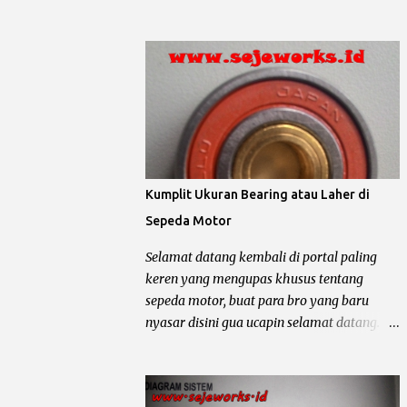
temennya memang sangatlah bandel untuk
nyesel nyasar disini he… he… semuanya
dipakai sehari – hari, mau buat bawa
akan di kupas setajam silet baru beli ha….
galon, dagang somay atau untuk ngojek
ha… Ok langsung saja bro biar ngga kesuen
dan sampai buat jalan – jalan sore he.... he...
(kelamaan), postingan kali ini mau
Lho kok gitu ? Emang iya bro, karena sa...
membahas tentang ukuran oli shock depan,
shock belakang dikesampingkan dulu ya
bro... Oli shock berfungsi untuk melumasi
shockbreaker, agar membantu pegas / per
shock meredam guncangan yang
Kumplit Ukuran Bearing atau Laher di
disebabkan karena medan jalan yang terjal.
Sepeda Motor
Disamping itu oli shock juga harus
mempunyai syarat atau sifat khusus untuk
Selamat datang kembali di portal paling
menjaga kinerja shockbreaker agar tetap
keren yang mengupas khusus tentang
optimal. Syarat atau Sifat Oli Shock Anti
sepeda motor, buat para bro yang baru
Karat : oli shock harus mempunyai zat anti
nyasar disini gua ucapin selamat datang.
karat. Anti Panas : gesekan komponen part
Kali ini yang mau dibahas sedikit kode
dari shock depan yang diakibatkan karena
bearing atau laher yang terdapat pada
adanya benturan dengan medan jalan yang
sepeda motor, dari mulai laher roda, laher
terjal akan mengakibatkan panas pada