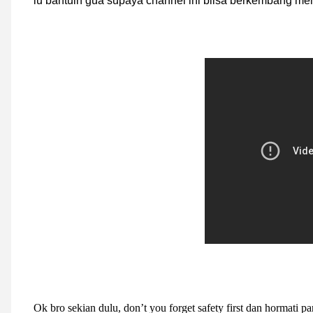
lu bantuin gua supaya channel ini biisa berkembang menj
Ok bro sekian dulu, don’t you forget safety first dan hormati pa