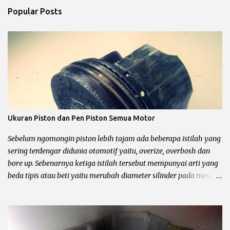
Popular Posts
Ukuran Piston dan Pen Piston Semua Motor
Sebelum ngomongin piston lebih tajam ada beberapa istilah yang
sering terdengar didunia otomotif yaitu, overize, overbosh dan
bore up. Sebenarnya ketiga istilah tersebut mempunyai arti yang
beda tipis atau beti yaitu merubah diameter silinder pada mesin
sepeda motor. Untuk lebih jelasnya chek it dot… Pengertian
oversize, overbosh dan bore up Oversize yaitu memperbesar
diameter silinder dengan cara di korter dan mengganti piston
dengan ukuran yang lebih besar sesuai dengan standar pabrik.