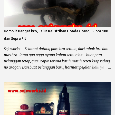
pabrikan sepeda motor biasanya menyediakan 4 piston oversize
dari piston standar yaitu OS 25, OS 50, OS 75, OS 100, untuk lebih
jelas simak contoh dibawah ini. Contoh Yamaha Crypton ukuran
piton standar 49 mm berarti : Overize 25 piston standar diameter
ditambah 0.25 mm maka diameter piston menjadi 49,25 mm.
Komplit Banget bro, Jalur Kelistrikan Honda Grand, Supra 100
Overize 50 piston standar diameter ditambah 0.50 mm maka
dan Supra Fit
diameter piston menjadi 49,50 mm. Overize 75 piston standar
diameter ditambah 0.75 mm maka diameter piston menjadi 49,75
Sejeworks – Selamat datang para bro semua, dari mbak bro dan
...
mas bro.. lama gua ngga nyapa kalian semua he.... buat para
pelanggan tetap, gua ucapin terima kasih masih tetep keep riding
no arogan. Dan buat pelanggan baru, hormati pejalan kaki ya
bro... kali ini yang mau diomongin tentang kelistrikan motor dari
pabrikan sayap mengepak yaitu Honda Gand, Supra 100, Astrea
Prima, Legenda, Supra Fit dan Revo 100. Et... dah... mantep bingit
kan bro di borong semua he.... he... Sebelum kita ngomong lebih
dalam tentang kelistrikan motor – motor tersebut, gua mau
minta tolong. Dari pada nyebar berita hoak yang ngga ada
habisnya dan tidak bermanfaat bagi diri sendiri dan orang lain,