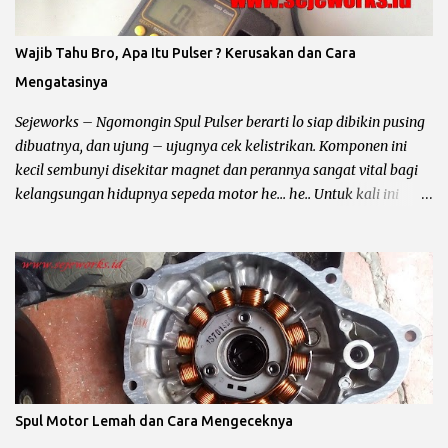
Pengisian Sepeda Motor : Pada rangkaian pengisian (arus accu)
dan penerangan (lampu utama) sepeda motor dibagi menjadi
Wajib Tahu Bro, Apa Itu Pulser ? Kerusakan dan Cara
yaitu : Penerangan AC / Arus Bolak – Balik Untuk jenis
Mengatasinya
penerengan AC hampir diterapkan pada semua sepeda motor
karburator yang mempunyai CC kecil atau dibawah 150cc. Ciri –
Sejeworks – Ngomongin Spul Pulser berarti lo siap dibikin pusing
Ciri Penerangan...
dibuatnya, dan ujung – ujugnya cek kelistrikan. Komponen ini
kecil sembunyi disekitar magnet dan perannya sangat vital bagi
kelangsungan hidupnya sepeda motor he... he.. Untuk kali ini
yang mau di omongin yaitu spul pulser, dari fungsinya ? warna
kabelnya ? tempat nongkrongnya ? sampai sampai tanda tanda
minta di lem biru ?. Biar lebih jelas baca sampai kelar ya bro,
kalau bingung komen aja di tempatnya yusuf dan subscribe ya..
Fungsi dan Pengertian Pulser Motor Pulser atau pick up coil alias
spul pulser dan masih banyak lagi sebutannya adalah komponen
yang berfungsi untuk menentukan waktu pengapian kepada CDI
(Capasitor Discharge Ignition) atau ECU (Engine Control Unit)
dengan cara mengirimkan sinyal ke SCR, kemudian
Spul Motor Lemah dan Cara Mengeceknya
memerintahkan SCR untuk membuka kapasitor dan