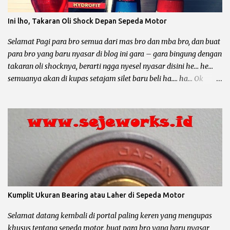
mending sebar artikel – artikel dari blog yang keren ini he..... he....
Motor Grand dan temen – temennya memang sangatlah bandel
Ini lho, Takaran Oli Shock Depan Sepeda Motor
untuk dipakai sehari – hari, mau buat bawa galon, dagang
somay atau untuk ngojek dan sampai buat jalan – jalan sore he....
Selamat Pagi para bro semua dari mas bro dan mba bro, dan buat
he... Lho kok gitu ? Emang iya bro, karena sa...
para bro yang baru nyasar di blog ini gara – gara bingung dengan
takaran oli shocknya, berarti ngga nyesel nyasar disini he… he…
semuanya akan di kupas setajam silet baru beli ha…. ha… Ok
langsung saja bro biar ngga kesuen (kelamaan), postingan kali ini
mau membahas tentang ukuran oli shock depan, shock belakang
dikesampingkan dulu ya bro... Oli shock berfungsi untuk
melumasi shockbreaker, agar membantu pegas / per shock
meredam guncangan yang disebabkan karena medan jalan yang
terjal. Disamping itu oli shock juga harus mempunyai syarat atau
sifat khusus untuk menjaga kinerja shockbreaker agar tetap
optimal. Syarat atau Sifat Oli Shock Anti Karat : oli shock harus
mempunyai zat anti karat. Anti Panas : gesekan komponen part
Kumplit Ukuran Bearing atau Laher di Sepeda Motor
dari shock depan yang diakibatkan karena adanya benturan
dengan medan jalan yang terjal akan mengakibatkan panas pada
Selamat datang kembali di portal paling keren yang mengupas
komponen / part tersebut, maka oli shock harus bisa m...
khusus tentang sepeda motor, buat para bro yang baru nyasar