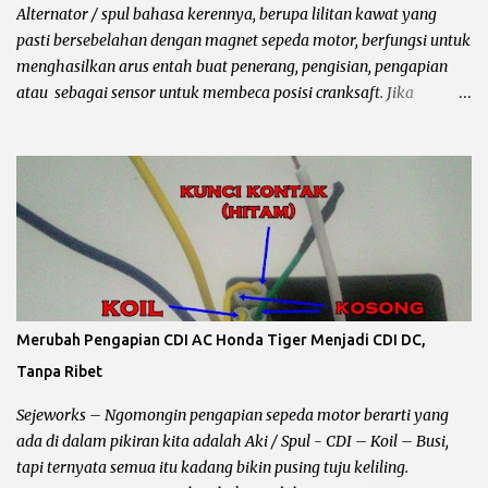
melepaskannya. Bahasa bengkelnya begini bro, pulser
Alternator / spul bahasa kerennya, berupa lilitan kawat yang
mengirimkan sinyal ke CDI untuk memercikan api di busi, setelah
pasti bersebelahan dengan magnet sepeda motor, berfungsi untuk
tonjolan magnet melewatinya seb...
menghasilkan arus entah buat penerang, pengisian, pengapian
atau sebagai sensor untuk membeca posisi cranksaft. Jika
mengalami kerusakan akan merembet kekomponen lain
terutama performa motor yang biasanya starter langsung greng
akhirnya perlu kick starter / engkol sampai keluar keringat
segede jagung dan mantepnya lagi sampai pakai bensin campur….
Ya campur dorong maksudnya... he….. Ini contoh gambarnya spul
Jupiter mx , masih ok… Beberapa kerusakan pada spull sepeda
motor : Spul pengisian Pada umumnya kabel berwarna putih,
kalau spul ini rusak atau terbakar maka pengaruhnya aki akan
ngedrop sampai habis 2 -3 kali, bahkan kalau ganti kiprok pun
Merubah Pengapian CDI AC Honda Tiger Menjadi CDI DC,
akan tetap sama Karena problemnya ada pada lilitan spul. Cara
Tanpa Ribet
mengeceknya bisa dilihat kondisi fisik biasanya terbakar, atau
lilitan kawat putus, untuk pengecekan secara akurat tanpa
Sejeworks – Ngomongin pengapian sepeda motor berarti yang
bongkar...
ada di dalam pikiran kita adalah Aki / Spul - CDI – Koil – Busi,
tapi ternyata semua itu kadang bikin pusing tuju keliling.