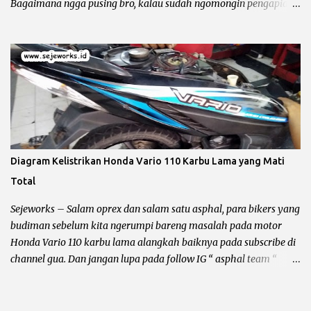
Bagaimana ngga pusing bro, kalau sudah ngomongin pengapian
berarti kelistrikan beserta kabel – kabelnya ikut terbawa dan
bundet nyangkut di otak kanan – kiri. Sebelum kita ngomong
lebih jauh harus diingat hal yang lagi dibahas itu masalah
pengapian bukan penerangan, karena kadang ada bro yang
bingung jadi gua perjelas dan pertajam setajam silet baru beli.
Pengapian berhubungan dengan CDI dan busi sementara
penerangan berhubungan dengan kiprok dan lampu depan. Jalur
CDI Honda Megapro Primus atau Suzuki Shogun 110 Pengapian
Sepeda Motor Dibagi Menjadi 3 Yaitu : Pengapian AC (Alternative
Diagram Kelistrikan Honda Vario 110 Karbu Lama yang Mati
Current) Pengapian AC alias CDI bolak – balik adalah pengapian
Total
yang bersumber pada spul sebagai pemicu letikan api pada busi,
sehingga terjadi proses pembakaran bahan bakar di ruang bakar.
Sejeworks – Salam oprex dan salam satu asphal, para bikers yang
Kelebihan dari jenis CDI AC ...
budiman sebelum kita ngerumpi bareng masalah pada motor
Honda Vario 110 karbu lama alangkah baiknya pada subscribe di
channel gua. Dan jangan lupa pada follow IG “ asphal team “
tujuannya apa ? supaya blog dan channel ini tetap bisa bertahan
dari gempuran para asing, aseng dan asong he... he... Ok bro
langsung saja ke pokok dari masalah ya, sorry buat