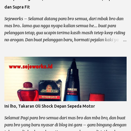
Overize 50 piston standar diameter ditambah 0.50 mm maka
dan Supra Fit
diameter piston menjadi 49,50 mm. Overize 75 piston standar
diameter ditambah 0.75 mm maka diameter piston menjadi 49,75
Sejeworks – Selamat datang para bro semua, dari mbak bro dan
...
mas bro.. lama gua ngga nyapa kalian semua he.... buat para
pelanggan tetap, gua ucapin terima kasih masih tetep keep riding
no arogan. Dan buat pelanggan baru, hormati pejalan kaki ya
bro... kali ini yang mau diomongin tentang kelistrikan motor dari
pabrikan sayap mengepak yaitu Honda Gand, Supra 100, Astrea
Prima, Legenda, Supra Fit dan Revo 100. Et... dah... mantep bingit
kan bro di borong semua he.... he... Sebelum kita ngomong lebih
dalam tentang kelistrikan motor – motor tersebut, gua mau
minta tolong. Dari pada nyebar berita hoak yang ngga ada
habisnya dan tidak bermanfaat bagi diri sendiri dan orang lain,
mending sebar artikel – artikel dari blog yang keren ini he..... he....
Motor Grand dan temen – temennya memang sangatlah bandel
Ini lho, Takaran Oli Shock Depan Sepeda Motor
untuk dipakai sehari – hari, mau buat bawa galon, dagang
somay atau untuk ngojek dan sampai buat jalan – jalan sore he....
Selamat Pagi para bro semua dari mas bro dan mba bro, dan buat
he... Lho kok gitu ? Emang iya bro, karena sa...
para bro yang baru nyasar di blog ini gara – gara bingung dengan