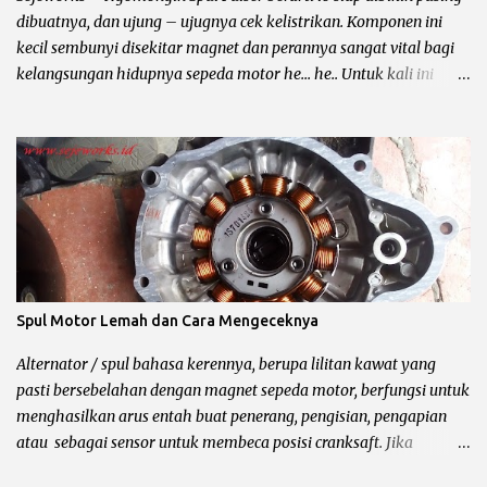
Ciri Penerangan...
dibuatnya, dan ujung – ujugnya cek kelistrikan. Komponen ini
kecil sembunyi disekitar magnet dan perannya sangat vital bagi
kelangsungan hidupnya sepeda motor he... he.. Untuk kali ini
yang mau di omongin yaitu spul pulser, dari fungsinya ? warna
kabelnya ? tempat nongkrongnya ? sampai sampai tanda tanda
minta di lem biru ?. Biar lebih jelas baca sampai kelar ya bro,
kalau bingung komen aja di tempatnya yusuf dan subscribe ya..
Fungsi dan Pengertian Pulser Motor Pulser atau pick up coil alias
spul pulser dan masih banyak lagi sebutannya adalah komponen
yang berfungsi untuk menentukan waktu pengapian kepada CDI
(Capasitor Discharge Ignition) atau ECU (Engine Control Unit)
dengan cara mengirimkan sinyal ke SCR, kemudian
Spul Motor Lemah dan Cara Mengeceknya
memerintahkan SCR untuk membuka kapasitor dan
melepaskannya. Bahasa bengkelnya begini bro, pulser
Alternator / spul bahasa kerennya, berupa lilitan kawat yang
mengirimkan sinyal ke CDI untuk memercikan api di busi, setelah
pasti bersebelahan dengan magnet sepeda motor, berfungsi untuk
tonjolan magnet melewatinya seb...
menghasilkan arus entah buat penerang, pengisian, pengapian
atau sebagai sensor untuk membeca posisi cranksaft. Jika
mengalami kerusakan akan merembet kekomponen lain