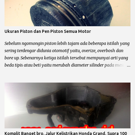
Ukuran Piston dan Pen Piston Semua Motor
Sebelum ngomongin piston lebih tajam ada beberapa istilah yang
sering terdengar didunia otomotif yaitu, overize, overbosh dan
bore up. Sebenarnya ketiga istilah tersebut mempunyai arti yang
beda tipis atau beti yaitu merubah diameter silinder pada mesin
sepeda motor. Untuk lebih jelasnya chek it dot… Pengertian
oversize, overbosh dan bore up Oversize yaitu memperbesar
diameter silinder dengan cara di korter dan mengganti piston
dengan ukuran yang lebih besar sesuai dengan standar pabrik.
pabrikan sepeda motor biasanya menyediakan 4 piston oversize
dari piston standar yaitu OS 25, OS 50, OS 75, OS 100, untuk lebih
jelas simak contoh dibawah ini. Contoh Yamaha Crypton ukuran
piton standar 49 mm berarti : Overize 25 piston standar diameter
ditambah 0.25 mm maka diameter piston menjadi 49,25 mm.
Komplit Banget bro, Jalur Kelistrikan Honda Grand, Supra 100