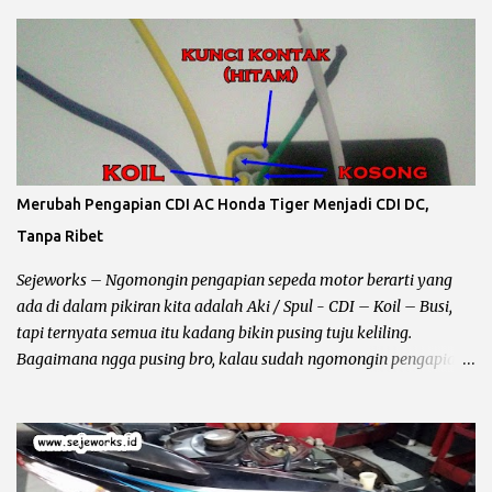
terutama performa motor yang biasanya starter langsung greng
akhirnya perlu kick starter / engkol sampai keluar keringat
segede jagung dan mantepnya lagi sampai pakai bensin campur….
Ya campur dorong maksudnya... he….. Ini contoh gambarnya spul
Jupiter mx , masih ok… Beberapa kerusakan pada spull sepeda
motor : Spul pengisian Pada umumnya kabel berwarna putih,
kalau spul ini rusak atau terbakar maka pengaruhnya aki akan
ngedrop sampai habis 2 -3 kali, bahkan kalau ganti kiprok pun
Merubah Pengapian CDI AC Honda Tiger Menjadi CDI DC,
akan tetap sama Karena problemnya ada pada lilitan spul. Cara
Tanpa Ribet
mengeceknya bisa dilihat kondisi fisik biasanya terbakar, atau
lilitan kawat putus, untuk pengecekan secara akurat tanpa
Sejeworks – Ngomongin pengapian sepeda motor berarti yang
bongkar...
ada di dalam pikiran kita adalah Aki / Spul - CDI – Koil – Busi,
tapi ternyata semua itu kadang bikin pusing tuju keliling.
Bagaimana ngga pusing bro, kalau sudah ngomongin pengapian
berarti kelistrikan beserta kabel – kabelnya ikut terbawa dan
bundet nyangkut di otak kanan – kiri. Sebelum kita ngomong
lebih jauh harus diingat hal yang lagi dibahas itu masalah
pengapian bukan penerangan, karena kadang ada bro yang
bingung jadi gua perjelas dan pertajam setajam silet baru beli.