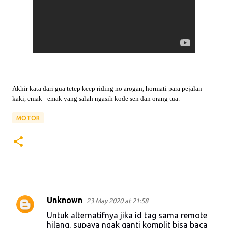
Akhir kata dari gua tetep keep riding no arogan, hormati para pejalan
kaki, emak - emak yang salah ngasih kode sen dan orang tua.
MOTOR
Unknown
23 May 2020 at 21:58
C
Untuk alternatifnya jika id tag sama remote
o
hilang, supaya ngak ganti komplit bisa baca