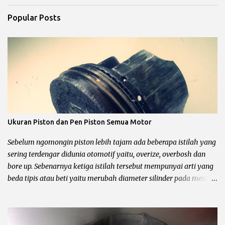
Popular Posts
Ukuran Piston dan Pen Piston Semua Motor
Sebelum ngomongin piston lebih tajam ada beberapa istilah yang
sering terdengar didunia otomotif yaitu, overize, overbosh dan
bore up. Sebenarnya ketiga istilah tersebut mempunyai arti yang
beda tipis atau beti yaitu merubah diameter silinder pada mesin
sepeda motor. Untuk lebih jelasnya chek it dot… Pengertian
oversize, overbosh dan bore up Oversize yaitu memperbesar
diameter silinder dengan cara di korter dan mengganti piston