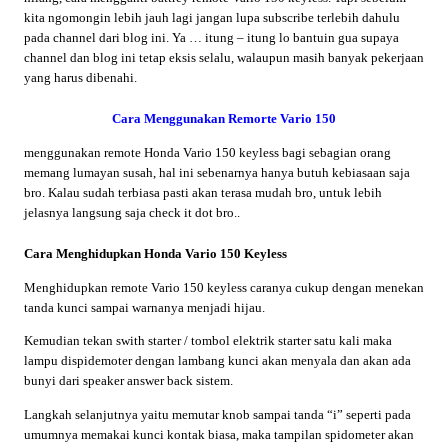
kita ngomongin lebih jauh lagi jangan lupa subscribe terlebih dahulu
pada channel dari blog ini. Ya … itung – itung lo bantuin gua supaya
channel dan blog ini tetap eksis selalu, walaupun masih banyak pekerjaan
yang harus dibenahi.
Cara Menggunakan Remorte Vario 150
menggunakan remote Honda Vario 150 keyless bagi sebagian orang
memang lumayan susah, hal ini sebenarnya hanya butuh kebiasaan saja
bro. Kalau sudah terbiasa pasti akan terasa mudah bro, untuk lebih
jelasnya langsung saja check it dot bro..
Cara Menghidupkan Honda Vario 150 Keyless
Menghidupkan remote Vario 150 keyless caranya cukup dengan menekan
tanda kunci sampai warnanya menjadi hijau.
Kemudian tekan swith starter / tombol elektrik starter satu kali maka
lampu dispidemoter dengan lambang kunci akan menyala dan akan ada
bunyi dari speaker answer back sistem.
Langkah selanjutnya yaitu memutar knob sampai tanda “i” seperti pada
umumnya memakai kunci kontak biasa, maka tampilan spidometer akan