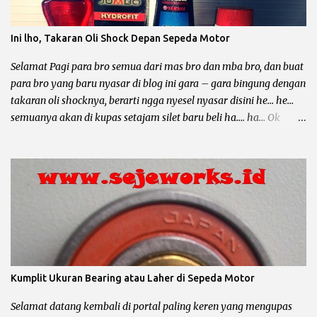
mending sebar artikel – artikel dari blog yang keren ini he..... he....
Motor Grand dan temen – temennya memang sangatlah bandel
Ini lho, Takaran Oli Shock Depan Sepeda Motor
untuk dipakai sehari – hari, mau buat bawa galon, dagang
somay atau untuk ngojek dan sampai buat jalan – jalan sore he....
Selamat Pagi para bro semua dari mas bro dan mba bro, dan buat
he... Lho kok gitu ? Emang iya bro, karena sa...
para bro yang baru nyasar di blog ini gara – gara bingung dengan
takaran oli shocknya, berarti ngga nyesel nyasar disini he… he…
semuanya akan di kupas setajam silet baru beli ha…. ha… Ok
langsung saja bro biar ngga kesuen (kelamaan), postingan kali ini
mau membahas tentang ukuran oli shock depan, shock belakang
dikesampingkan dulu ya bro... Oli shock berfungsi untuk
melumasi shockbreaker, agar membantu pegas / per shock
meredam guncangan yang disebabkan karena medan jalan yang
terjal. Disamping itu oli shock juga harus mempunyai syarat atau
sifat khusus untuk menjaga kinerja shockbreaker agar tetap
optimal. Syarat atau Sifat Oli Shock Anti Karat : oli shock harus
mempunyai zat anti karat. Anti Panas : gesekan komponen part
Kumplit Ukuran Bearing atau Laher di Sepeda Motor
dari shock depan yang diakibatkan karena adanya benturan
dengan medan jalan yang terjal akan mengakibatkan panas pada
Selamat datang kembali di portal paling keren yang mengupas