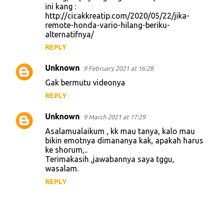
m
ini kang :
http://cicakkreatip.com/2020/05/22/jika-
m
remote-honda-vario-hilang-beriku-
e
alternatifnya/
n
REPLY
t
Unknown
9 February 2021 at 16:28
s
Gak bermutu videonya
REPLY
Unknown
9 March 2021 at 17:29
Asalamualaikum , kk mau tanya, kalo mau
bikin emotnya dimananya kak, apakah harus
ke shorum,..
Terimakasih ,jawabannya saya tggu,
wasalam.
REPLY