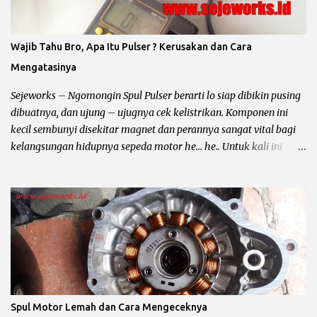
langsung saja kita ke pokok bahas. Sistem Penerangan dan
Pengisian Sepeda Motor : Pada rangkaian pengisian (arus accu)
dan penerangan (lampu utama) sepeda motor dibagi menjadi
Wajib Tahu Bro, Apa Itu Pulser ? Kerusakan dan Cara
yaitu : Penerangan AC / Arus Bolak – Balik Untuk jenis
Mengatasinya
penerengan AC hampir diterapkan pada semua sepeda motor
karburator yang mempunyai CC kecil atau dibawah 150cc. Ciri –
Sejeworks – Ngomongin Spul Pulser berarti lo siap dibikin pusing
Ciri Penerangan...
dibuatnya, dan ujung – ujugnya cek kelistrikan. Komponen ini
kecil sembunyi disekitar magnet dan perannya sangat vital bagi
kelangsungan hidupnya sepeda motor he... he.. Untuk kali ini
yang mau di omongin yaitu spul pulser, dari fungsinya ? warna
kabelnya ? tempat nongkrongnya ? sampai sampai tanda tanda
minta di lem biru ?. Biar lebih jelas baca sampai kelar ya bro,
kalau bingung komen aja di tempatnya yusuf dan subscribe ya..
Fungsi dan Pengertian Pulser Motor Pulser atau pick up coil alias
spul pulser dan masih banyak lagi sebutannya adalah komponen
yang berfungsi untuk menentukan waktu pengapian kepada CDI
(Capasitor Discharge Ignition) atau ECU (Engine Control Unit)
dengan cara mengirimkan sinyal ke SCR, kemudian
Spul Motor Lemah dan Cara Mengeceknya
memerintahkan SCR untuk membuka kapasitor dan