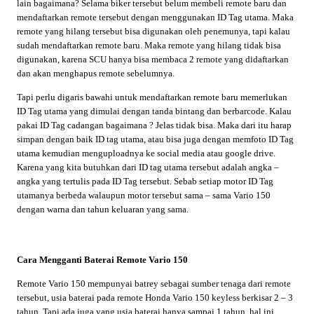
lain bagaimana? Selama biker tersebut belum membeli remote baru dan
mendaftarkan remote tersebut dengan menggunakan ID Tag utama. Maka
remote yang hilang tersebut bisa digunakan oleh penemunya, tapi kalau
sudah mendaftarkan remote baru. Maka remote yang hilang tidak bisa
digunakan, karena SCU hanya bisa membaca 2 remote yang didaftarkan
dan akan menghapus remote sebelumnya.
Tapi perlu digaris bawahi untuk mendaftarkan remote baru memerlukan
ID Tag utama yang dimulai dengan tanda bintang dan berbarcode. Kalau
pakai ID Tag cadangan bagaimana ? Jelas tidak bisa. Maka dari itu harap
simpan dengan baik ID tag utama, atau bisa juga dengan memfoto ID Tag
utama kemudian menguploadnya ke social media atau google drive.
Karena yang kita butuhkan dari ID tag utama tersebut adalah angka –
angka yang tertulis pada ID Tag tersebut. Sebab setiap motor ID Tag
utamanya berbeda walaupun motor tersebut sama – sama Vario 150
dengan warna dan tahun keluaran yang sama.
Cara Mengganti Baterai Remote Vario 150
Remote Vario 150 mempunyai batrey sebagai sumber tenaga dari remote
tersebut, usia baterai pada remote Honda Vario 150 keyless berkisar 2 – 3
tahun. Tapi ada juga yang usia baterai hanya sampai 1 tahun, hal ini