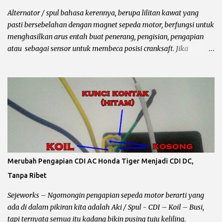
melepaskannya. Bahasa bengkelnya begini bro, pulser
Alternator / spul bahasa kerennya, berupa lilitan kawat yang
mengirimkan sinyal ke CDI untuk memercikan api di busi, setelah
pasti bersebelahan dengan magnet sepeda motor, berfungsi untuk
tonjolan magnet melewatinya seb...
menghasilkan arus entah buat penerang, pengisian, pengapian
atau sebagai sensor untuk membeca posisi cranksaft. Jika
mengalami kerusakan akan merembet kekomponen lain
terutama performa motor yang biasanya starter langsung greng
akhirnya perlu kick starter / engkol sampai keluar keringat
segede jagung dan mantepnya lagi sampai pakai bensin campur….
Ya campur dorong maksudnya... he….. Ini contoh gambarnya spul
Jupiter mx , masih ok… Beberapa kerusakan pada spull sepeda
motor : Spul pengisian Pada umumnya kabel berwarna putih,
kalau spul ini rusak atau terbakar maka pengaruhnya aki akan
ngedrop sampai habis 2 -3 kali, bahkan kalau ganti kiprok pun
Merubah Pengapian CDI AC Honda Tiger Menjadi CDI DC,
akan tetap sama Karena problemnya ada pada lilitan spul. Cara
Tanpa Ribet
mengeceknya bisa dilihat kondisi fisik biasanya terbakar, atau
lilitan kawat putus, untuk pengecekan secara akurat tanpa
Sejeworks – Ngomongin pengapian sepeda motor berarti yang
bongkar...
ada di dalam pikiran kita adalah Aki / Spul - CDI – Koil – Busi,
tapi ternyata semua itu kadang bikin pusing tuju keliling.