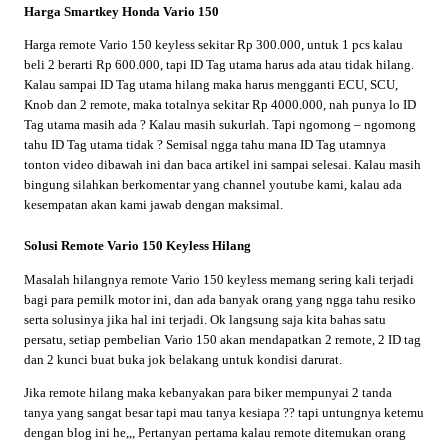
Harga Smartkey Honda Vario 150
Harga remote Vario 150 keyless sekitar Rp 300.000, untuk 1 pcs kalau
beli 2 berarti Rp 600.000, tapi ID Tag utama harus ada atau tidak hilang.
Kalau sampai ID Tag utama hilang maka harus mengganti ECU, SCU,
Knob dan 2 remote, maka totalnya sekitar Rp 4000.000, nah punya lo ID
Tag utama masih ada ? Kalau masih sukurlah. Tapi ngomong – ngomong
tahu ID Tag utama tidak ? Semisal ngga tahu mana ID Tag utamnya
tonton video dibawah ini dan baca artikel ini sampai selesai. Kalau masih
bingung silahkan berkomentar yang channel youtube kami, kalau ada
kesempatan akan kami jawab dengan maksimal.
Solusi Remote Vario 150 Keyless Hilang
Masalah hilangnya remote Vario 150 keyless memang sering kali terjadi
bagi para pemilk motor ini, dan ada banyak orang yang ngga tahu resiko
serta solusinya jika hal ini terjadi. Ok langsung saja kita bahas satu
persatu, setiap pembelian Vario 150 akan mendapatkan 2 remote, 2 ID tag
dan 2 kunci buat buka jok belakang untuk kondisi darurat.
Jika remote hilang maka kebanyakan para biker mempunyai 2 tanda
tanya yang sangat besar tapi mau tanya kesiapa ?? tapi untungnya ketemu
dengan blog ini he,,, Pertanyan pertama kalau remote ditemukan orang