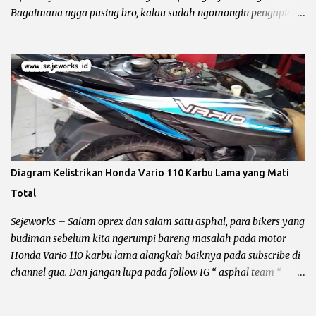
Bagaimana ngga pusing bro, kalau sudah ngomongin pengapian
berarti kelistrikan beserta kabel – kabelnya ikut terbawa dan
bundet nyangkut di otak kanan – kiri. Sebelum kita ngomong
lebih jauh harus diingat hal yang lagi dibahas itu masalah
pengapian bukan penerangan, karena kadang ada bro yang
bingung jadi gua perjelas dan pertajam setajam silet baru beli.
Pengapian berhubungan dengan CDI dan busi sementara
penerangan berhubungan dengan kiprok dan lampu depan. Jalur
CDI Honda Megapro Primus atau Suzuki Shogun 110 Pengapian
Sepeda Motor Dibagi Menjadi 3 Yaitu : Pengapian AC (Alternative
Diagram Kelistrikan Honda Vario 110 Karbu Lama yang Mati
Current) Pengapian AC alias CDI bolak – balik adalah pengapian
Total
yang bersumber pada spul sebagai pemicu letikan api pada busi,
sehingga terjadi proses pembakaran bahan bakar di ruang bakar.
Sejeworks – Salam oprex dan salam satu asphal, para bikers yang
Kelebihan dari jenis CDI AC ...
budiman sebelum kita ngerumpi bareng masalah pada motor
Honda Vario 110 karbu lama alangkah baiknya pada subscribe di
channel gua. Dan jangan lupa pada follow IG “ asphal team “
tujuannya apa ? supaya blog dan channel ini tetap bisa bertahan
dari gempuran para asing, aseng dan asong he... he... Ok bro