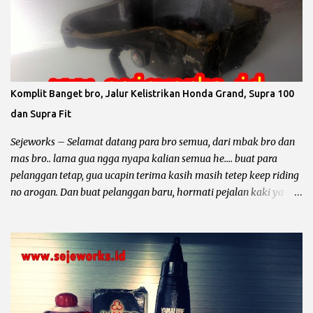
dengan ukuran yang lebih besar sesuai dengan standar pabrik.
pabrikan sepeda motor biasanya menyediakan 4 piston oversize
dari piston standar yaitu OS 25, OS 50, OS 75, OS 100, untuk lebih
jelas simak contoh dibawah ini. Contoh Yamaha Crypton ukuran
piton standar 49 mm berarti : Overize 25 piston standar diameter
ditambah 0.25 mm maka diameter piston menjadi 49,25 mm.
Komplit Banget bro, Jalur Kelistrikan Honda Grand, Supra 100
Overize 50 piston standar diameter ditambah 0.50 mm maka
dan Supra Fit
diameter piston menjadi 49,50 mm. Overize 75 piston standar
diameter ditambah 0.75 mm maka diameter piston menjadi 49,75
Sejeworks – Selamat datang para bro semua, dari mbak bro dan
...
mas bro.. lama gua ngga nyapa kalian semua he.... buat para
pelanggan tetap, gua ucapin terima kasih masih tetep keep riding
no arogan. Dan buat pelanggan baru, hormati pejalan kaki ya
bro... kali ini yang mau diomongin tentang kelistrikan motor dari
pabrikan sayap mengepak yaitu Honda Gand, Supra 100, Astrea
Prima, Legenda, Supra Fit dan Revo 100. Et... dah... mantep bingit
kan bro di borong semua he.... he... Sebelum kita ngomong lebih
dalam tentang kelistrikan motor – motor tersebut, gua mau
minta tolong. Dari pada nyebar berita hoak yang ngga ada
habisnya dan tidak bermanfaat bagi diri sendiri dan orang lain,