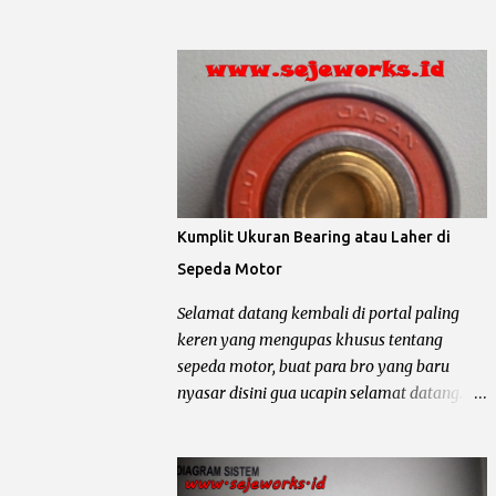
temennya memang sangatlah bandel untuk
nyesel nyasar disini he… he… semuanya
dipakai sehari – hari, mau buat bawa
akan di kupas setajam silet baru beli ha….
galon, dagang somay atau untuk ngojek
ha… Ok langsung saja bro biar ngga kesuen
dan sampai buat jalan – jalan sore he.... he...
(kelamaan), postingan kali ini mau
Lho kok gitu ? Emang iya bro, karena sa...
membahas tentang ukuran oli shock depan,
shock belakang dikesampingkan dulu ya
bro... Oli shock berfungsi untuk melumasi
shockbreaker, agar membantu pegas / per
shock meredam guncangan yang
Kumplit Ukuran Bearing atau Laher di
disebabkan karena medan jalan yang terjal.
Sepeda Motor
Disamping itu oli shock juga harus
mempunyai syarat atau sifat khusus untuk
Selamat datang kembali di portal paling
menjaga kinerja shockbreaker agar tetap
keren yang mengupas khusus tentang
optimal. Syarat atau Sifat Oli Shock Anti
sepeda motor, buat para bro yang baru
Karat : oli shock harus mempunyai zat anti
nyasar disini gua ucapin selamat datang.
karat. Anti Panas : gesekan komponen part
Kali ini yang mau dibahas sedikit kode
dari shock depan yang diakibatkan karena
bearing atau laher yang terdapat pada
adanya benturan dengan medan jalan yang
sepeda motor, dari mulai laher roda, laher
terjal akan mengakibatkan panas pada