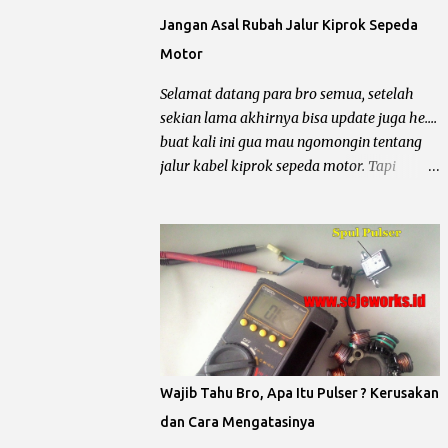
searah. Maka sumber arus pengapian
Jangan Asal Rubah Jalur Kiprok Sepeda
berasal dari accu bukan dari spul pengapian
Motor
(merah/hitam) terus apa gunanya spul
magnet pada honda beat karbu ? pertama
Selamat datang para bro semua, setelah
sebagai pulser dan yang kedua sebagai
sekian lama akhirnya bisa update juga he....
sumber pengisian dan penerangan. Berarti
buat kali ini gua mau ngomongin tentang
jika motor honda beat mogok dan tidak
jalur kabel kiprok sepeda motor. Tapi
mengeluarkan percikan api dari busi,
sebelum ngomongin lebih jauh, kita bahas
komponen yang harus di cek adalah accu
hal dasar dulu yaitu Sistem Pengisian -
(12,5 volt), sikring, kunci kontak, saklar
Penerangan dan Sistem Pengapian. Karena
standar samping, pulser, CDI, koil dan busi.
secara garis besar dan utama sistem
Untuk lebih jelasnya gua kasih gambarnya
kelistrikan sepeda motor dibagi menjadi
bro.. chek it dot......
dua hal tersebut, kalau dua hal dasar
tersebut belum paham dan bundet, jadi ya
akan semprawut he... he... Sebenarnya hal
ini telah sering kali kita omongin, tapi
Wajib Tahu Bro, Apa Itu Pulser ? Kerusakan
berhubung ada sesuatu jadi gua tambah
dan Cara Mengatasinya
lagi dengan jalur soketan menuju kiprok