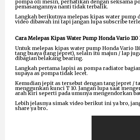
pompa oli mesin, perhatikan dengan seksama pos
pemasangannya nanti tidak terbalik.
Langkah berikutnya melepas kipas water pump da
video dibawah ini tapi jangan lupa subscribe terle
Cara Melepas Kipas Water Pump Honda Vario 110
Untuk melepas kipas water pump Honda Vario 110 
tang buaya (tang jepret), selain itu majun / lap 
dibagian belakang bearing.
Langkah pertama lapisi as pompa radiator bagi
supaya as pompa tidak lecet.
Kemudian jepit as tersebut dengan tang jepret /
menggunkan kunci T 10. Jangan lupa saat menge
arah kiri seperti pada umunya mengendorkan bau
Lebih jelasnya simak video berikut ini ya bro, ja
share ya bro..