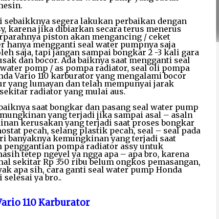
mesin.
ni sebaikknya segera lakukan perbaikan dengan
, karena jika dibiarkan secara terus menerus
rparahnya piston akan mengancing / ceket
ker hanya mengganti seal water pumpnya saja
leh saja, tapi jangan sampai bongkar 2 -3 kali gara
sak dan bocor. Ada baiknya saat mengganti seal
water pomp / as pompa radiator, seal oli pompa
onda Vario 110 karburator yang mengalami bocor
ur yang lumayan dan telah mempunyai jarak
kitar radiator yang mulai aus.
baiknya saat bongkar dan pasang seal water pump
emungkinan yang terjadi jika sampai asal – asaln
inan kerusakan yang terjadi saat proses bongkar
stat pecah, selang plastik pecah, seal – seal pada
dari banyaknya kemungkinan yang terjadi saat
n penggantian pompa radiator assy untuk
masih tetep ngeyel ya ngga apa – apa bro, karena
al sekitar Rp 350 ribu belum ongkos pemasangan,
kayak apa sih, cara ganti seal water pump Honda
 selesai ya bro..
ario 110 Karburator