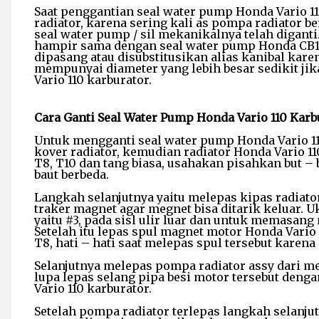
Saat penggantian seal water pump Honda Vario 11
radiator, karena sering kali as pompa radiator
seal water pump / sil mekanikalnya telah digant
hampir sama dengan seal water pump Honda CB15
dipasang atau disubstitusikan alias kanibal kar
mempunyai diameter yang lebih besar sedikit j
Vario 110 karburator.
Cara Ganti Seal Water Pump Honda Vario 110 Karb
Untuk mengganti seal water pump Honda Vario 1
kover radiator, kemudian radiator Honda Vario 11
T8, T10 dan tang biasa, usahakan pisahkan but 
baut berbeda.
Langkah selanjutnya yaitu melepas kipas radiat
traker magnet agar megnet bisa ditarik keluar. 
yaitu #3, pada sisl ulir luar dan untuk memasan
Setelah itu lepas spul magnet motor Honda Vari
T8, hati – hati saat melepas spul tersebut karena 
Selanjutnya melepas pompa radiator assy dari 
lupa lepas selang pipa besi motor tersebut den
Vario 110 karburator.
Setelah pompa radiator terlepas langkah selanju