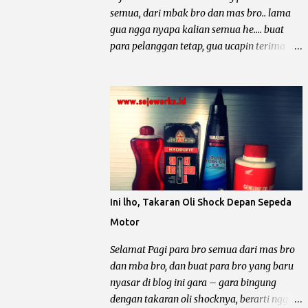
dibawah ini. Contoh Yamaha Crypton
semua, dari mbak bro dan mas bro.. lama
ukuran piton standar 49 mm berarti :
gua ngga nyapa kalian semua he.... buat
Overize 25 piston standar diameter
para pelanggan tetap, gua ucapin terima
ditambah 0.25 mm maka diameter piston
kasih masih tetep keep riding no arogan.
menjadi 49,25 mm. Overize 50 piston
Dan buat pelanggan baru, hormati pejalan
standar diameter ditambah 0.50 mm maka
kaki ya bro... kali ini yang mau diomongin
diameter piston menjadi 49,50 mm. Overize
tentang kelistrikan motor dari pabrikan
75 piston standar diameter ditambah 0.75
sayap mengepak yaitu Honda Gand, Supra
mm maka diameter piston menjadi 49,75 ...
100, Astrea Prima, Legenda, Supra Fit dan
Revo 100. Et... dah... mantep bingit kan bro
di borong semua he.... he... Sebelum kita
ngomong lebih dalam tentang kelistrikan
Ini lho, Takaran Oli Shock Depan Sepeda
motor – motor tersebut, gua mau minta
Motor
tolong. Dari pada nyebar berita hoak yang
ngga ada habisnya dan tidak bermanfaat
Selamat Pagi para bro semua dari mas bro
bagi diri sendiri dan orang lain, mending
dan mba bro, dan buat para bro yang baru
sebar artikel – artikel dari blog yang keren
nyasar di blog ini gara – gara bingung
ini he..... he.... Motor Grand dan temen –
dengan takaran oli shocknya, berarti ngga