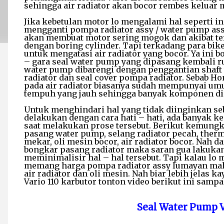
sehingga air radiator akan bocor rembes keluar 
Jika kebetulan motor lo mengalami hal seperti i
mengganti pompa radiator assy / water pump assy
akan membuat motor sering mogok dan akibat te
dengan boring cylinder. Tapi terkadang para bi
untuk mengatasi air radiator yang bocor. Ya ini bo
– gara seal water pump yang dipasang kembali ru
water pump dibarengi dengan penggantian shaft 
radiator dan seal cover pompa radiator. Sebab H
pada air radiator biasanya sudah mempunyai um
tempuh yang jauh sehingga banyak komponen dise
Untuk menghindari hal yang tidak diinginkan se
delakukan dengan cara hati – hati, ada banyak k
saat melakukan prose tersebut. Berikut kemungk
pasang water pump, selang radiator pecah, thermo
mekar, oli mesin bocor, air radiator bocor. Nah 
bongkar pasang radiator maka saran gua lakuka
meminimalisir hal – hal tersebut. Tapi kalau lo 
memang harga pompa radiator assy lumayan mah
air radiator dan oli mesin. Nah biar lebih jelas 
Vario 110 karbutor tonton video berikut ini sampai
Seal Water Pump V