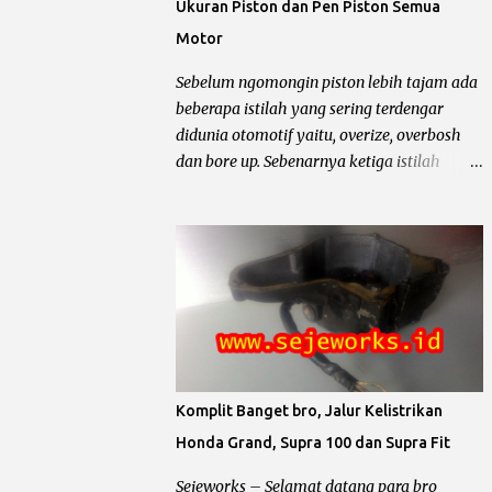
Ukuran Piston dan Pen Piston Semua
Motor
Sebelum ngomongin piston lebih tajam ada
beberapa istilah yang sering terdengar
didunia otomotif yaitu, overize, overbosh
dan bore up. Sebenarnya ketiga istilah
tersebut mempunyai arti yang beda tipis
atau beti yaitu merubah diameter silinder
pada mesin sepeda motor. Untuk lebih
jelasnya chek it dot… Pengertian oversize,
overbosh dan bore up Oversize yaitu
memperbesar diameter silinder dengan cara
di korter dan mengganti piston dengan
ukuran yang lebih besar sesuai dengan
standar pabrik. pabrikan sepeda motor
Komplit Banget bro, Jalur Kelistrikan
biasanya menyediakan 4 piston oversize
Honda Grand, Supra 100 dan Supra Fit
dari piston standar yaitu OS 25, OS 50, OS 75,
OS 100, untuk lebih jelas simak contoh
Sejeworks – Selamat datang para bro