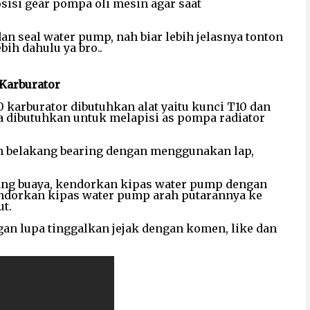
isi gear pompa oli mesin agar saat
n seal water pump, nah biar lebih jelasnya tonton
bih dahulu ya bro..
 Karburator
karburator dibutuhkan alat yaitu kunci T10 dan
juga dibutuhkan untuk melapisi as pompa radiator
an belakang bearing dengan menggunakan lap,
 tang buaya, kendorkan kipas water pump dengan
ndorkan kipas water pump arah putarannya ke
t.
ngan lupa tinggalkan jejak dengan komen, like dan