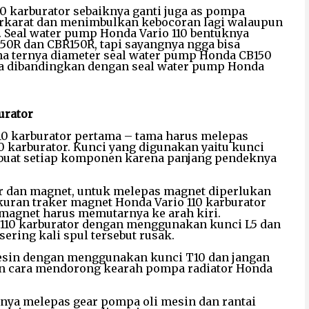
0 karburator sebaiknya ganti juga as pompa
 berkarat dan menimbulkan kebocoran lagi walaupun
i. Seal water pump Honda Vario 110 bentuknya
0R dan CBR150R, tapi sayangnya ngga bisa
ena ternya diameter seal water pump Honda CB150
ika dibandingkan dengan seal water pump Honda
urator
10 karburator pertama – tama harus melepas
0 karburator. Kunci yang digunakan yaitu kunci
– buat setiap komponen karena panjang pendeknya
or dan magnet, untuk melepas magnet diperlukan
Ukuran traker magnet Honda Vario 110 karburator
g magnet harus memutarnya ke arah kiri.
o 110 karburator dengan menggunakan kunci L5 dan
sering kali spul tersebut rusak.
mesin dengan menggunakan kunci T10 dan jangan
gan cara mendorong kearah pompa radiator Honda
tnya melepas gear pompa oli mesin dan rantai