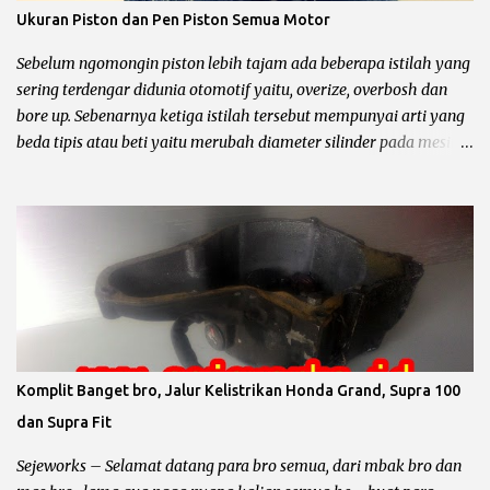
Ukuran Piston dan Pen Piston Semua Motor
Sebelum ngomongin piston lebih tajam ada beberapa istilah yang
sering terdengar didunia otomotif yaitu, overize, overbosh dan
bore up. Sebenarnya ketiga istilah tersebut mempunyai arti yang
beda tipis atau beti yaitu merubah diameter silinder pada mesin
sepeda motor. Untuk lebih jelasnya chek it dot… Pengertian
oversize, overbosh dan bore up Oversize yaitu memperbesar
diameter silinder dengan cara di korter dan mengganti piston
dengan ukuran yang lebih besar sesuai dengan standar pabrik.
pabrikan sepeda motor biasanya menyediakan 4 piston oversize
dari piston standar yaitu OS 25, OS 50, OS 75, OS 100, untuk lebih
jelas simak contoh dibawah ini. Contoh Yamaha Crypton ukuran
piton standar 49 mm berarti : Overize 25 piston standar diameter
ditambah 0.25 mm maka diameter piston menjadi 49,25 mm.
Komplit Banget bro, Jalur Kelistrikan Honda Grand, Supra 100
Overize 50 piston standar diameter ditambah 0.50 mm maka
dan Supra Fit
diameter piston menjadi 49,50 mm. Overize 75 piston standar
diameter ditambah 0.75 mm maka diameter piston menjadi 49,75
Sejeworks – Selamat datang para bro semua, dari mbak bro dan
...