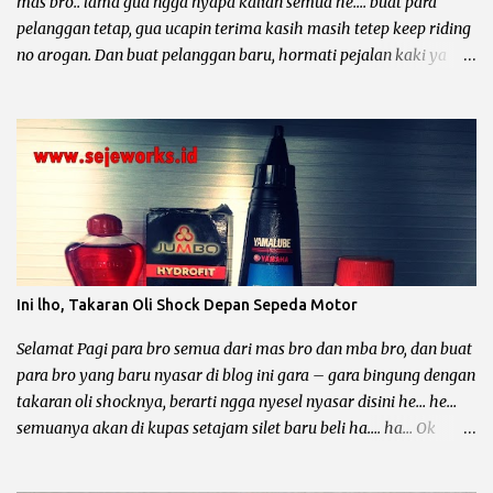
mas bro.. lama gua ngga nyapa kalian semua he.... buat para
pelanggan tetap, gua ucapin terima kasih masih tetep keep riding
no arogan. Dan buat pelanggan baru, hormati pejalan kaki ya
bro... kali ini yang mau diomongin tentang kelistrikan motor dari
pabrikan sayap mengepak yaitu Honda Gand, Supra 100, Astrea
Prima, Legenda, Supra Fit dan Revo 100. Et... dah... mantep bingit
kan bro di borong semua he.... he... Sebelum kita ngomong lebih
dalam tentang kelistrikan motor – motor tersebut, gua mau
minta tolong. Dari pada nyebar berita hoak yang ngga ada
habisnya dan tidak bermanfaat bagi diri sendiri dan orang lain,
mending sebar artikel – artikel dari blog yang keren ini he..... he....
Motor Grand dan temen – temennya memang sangatlah bandel
Ini lho, Takaran Oli Shock Depan Sepeda Motor
untuk dipakai sehari – hari, mau buat bawa galon, dagang
somay atau untuk ngojek dan sampai buat jalan – jalan sore he....
Selamat Pagi para bro semua dari mas bro dan mba bro, dan buat
he... Lho kok gitu ? Emang iya bro, karena sa...
para bro yang baru nyasar di blog ini gara – gara bingung dengan
takaran oli shocknya, berarti ngga nyesel nyasar disini he… he…
semuanya akan di kupas setajam silet baru beli ha…. ha… Ok
langsung saja bro biar ngga kesuen (kelamaan), postingan kali ini
mau membahas tentang ukuran oli shock depan, shock belakang