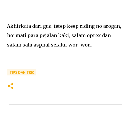
Akhirkata dari gua, tetep keep riding no arogan,
hormati para pejalan kaki, salam oprex dan
salam satu asphal selalu.. wor.. wor..
TIPS DAN TRIK
C
o
m