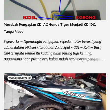
Jupiter mx , masih ok… Beberapa kerusakan pada spull sepeda
motor : Spul pengisian Pada umumnya kabel berwarna putih,
kalau spul ini rusak atau terbakar maka pengaruhnya aki akan
ngedrop sampai habis 2 -3 kali, bahkan kalau ganti kiprok pun
Merubah Pengapian CDI AC Honda Tiger Menjadi CDI DC,
akan tetap sama Karena problemnya ada pada lilitan spul. Cara
Tanpa Ribet
mengeceknya bisa dilihat kondisi fisik biasanya terbakar, atau
lilitan kawat putus, untuk pengecekan secara akurat tanpa
Sejeworks – Ngomongin pengapian sepeda motor berarti yang
bongkar...
ada di dalam pikiran kita adalah Aki / Spul - CDI – Koil – Busi,
tapi ternyata semua itu kadang bikin pusing tuju keliling.
Bagaimana ngga pusing bro, kalau sudah ngomongin pengapian
berarti kelistrikan beserta kabel – kabelnya ikut terbawa dan
bundet nyangkut di otak kanan – kiri. Sebelum kita ngomong
lebih jauh harus diingat hal yang lagi dibahas itu masalah
pengapian bukan penerangan, karena kadang ada bro yang
bingung jadi gua perjelas dan pertajam setajam silet baru beli.
Pengapian berhubungan dengan CDI dan busi sementara
penerangan berhubungan dengan kiprok dan lampu depan. Jalur
CDI Honda Megapro Primus atau Suzuki Shogun 110 Pengapian