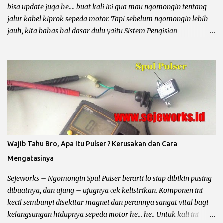
dan busi. Untuk lebih jelasnya gua kasih gambarnya bro.. chek it
bisa update juga he.... buat kali ini gua mau ngomongin tentang
dot......
jalur kabel kiprok sepeda motor. Tapi sebelum ngomongin lebih
jauh, kita bahas hal dasar dulu yaitu Sistem Pengisian -
Penerangan dan Sistem Pengapian. Karena secara garis besar dan
utama sistem kelistrikan sepeda motor dibagi menjadi dua hal
tersebut, kalau dua hal dasar tersebut belum paham dan bundet,
jadi ya akan semprawut he... he... Sebenarnya hal ini telah sering
kali kita omongin, tapi berhubung ada sesuatu jadi gua tambah
lagi dengan jalur soketan menuju kiprok sepeda motor. Ok
langsung saja kita ke pokok bahas. Sistem Penerangan dan
Pengisian Sepeda Motor : Pada rangkaian pengisian (arus accu)
dan penerangan (lampu utama) sepeda motor dibagi menjadi
Wajib Tahu Bro, Apa Itu Pulser ? Kerusakan dan Cara
yaitu : Penerangan AC / Arus Bolak – Balik Untuk jenis
Mengatasinya
penerengan AC hampir diterapkan pada semua sepeda motor
karburator yang mempunyai CC kecil atau dibawah 150cc. Ciri –
Sejeworks – Ngomongin Spul Pulser berarti lo siap dibikin pusing
Ciri Penerangan...
dibuatnya, dan ujung – ujugnya cek kelistrikan. Komponen ini
kecil sembunyi disekitar magnet dan perannya sangat vital bagi
kelangsungan hidupnya sepeda motor he... he.. Untuk kali ini