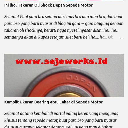
Motor Grand dan temen – temennya memang sangatlah bandel
Ini lho, Takaran Oli Shock Depan Sepeda Motor
untuk dipakai sehari – hari, mau buat bawa galon, dagang
somay atau untuk ngojek dan sampai buat jalan – jalan sore he....
Selamat Pagi para bro semua dari mas bro dan mba bro, dan buat
he... Lho kok gitu ? Emang iya bro, karena sa...
para bro yang baru nyasar di blog ini gara – gara bingung dengan
takaran oli shocknya, berarti ngga nyesel nyasar disini he… he…
semuanya akan di kupas setajam silet baru beli ha…. ha… Ok
langsung saja bro biar ngga kesuen (kelamaan), postingan kali ini
mau membahas tentang ukuran oli shock depan, shock belakang
dikesampingkan dulu ya bro... Oli shock berfungsi untuk
melumasi shockbreaker, agar membantu pegas / per shock
meredam guncangan yang disebabkan karena medan jalan yang
terjal. Disamping itu oli shock juga harus mempunyai syarat atau
sifat khusus untuk menjaga kinerja shockbreaker agar tetap
optimal. Syarat atau Sifat Oli Shock Anti Karat : oli shock harus
mempunyai zat anti karat. Anti Panas : gesekan komponen part
Kumplit Ukuran Bearing atau Laher di Sepeda Motor
dari shock depan yang diakibatkan karena adanya benturan
dengan medan jalan yang terjal akan mengakibatkan panas pada
Selamat datang kembali di portal paling keren yang mengupas
komponen / part tersebut, maka oli shock harus bisa m...
khusus tentang sepeda motor, buat para bro yang baru nyasar
disini gua ucapin selamat datang. Kali ini yang mau dibahas