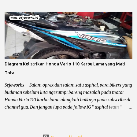
berarti kelistrikan beserta kabel – kabelnya ikut terbawa dan
bundet nyangkut di otak kanan – kiri. Sebelum kita ngomong
lebih jauh harus diingat hal yang lagi dibahas itu masalah
pengapian bukan penerangan, karena kadang ada bro yang
bingung jadi gua perjelas dan pertajam setajam silet baru beli.
Pengapian berhubungan dengan CDI dan busi sementara
penerangan berhubungan dengan kiprok dan lampu depan. Jalur
CDI Honda Megapro Primus atau Suzuki Shogun 110 Pengapian
Sepeda Motor Dibagi Menjadi 3 Yaitu : Pengapian AC (Alternative
Diagram Kelistrikan Honda Vario 110 Karbu Lama yang Mati
Current) Pengapian AC alias CDI bolak – balik adalah pengapian
Total
yang bersumber pada spul sebagai pemicu letikan api pada busi,
sehingga terjadi proses pembakaran bahan bakar di ruang bakar.
Sejeworks – Salam oprex dan salam satu asphal, para bikers yang
Kelebihan dari jenis CDI AC ...
budiman sebelum kita ngerumpi bareng masalah pada motor
Honda Vario 110 karbu lama alangkah baiknya pada subscribe di
channel gua. Dan jangan lupa pada follow IG “ asphal team “
tujuannya apa ? supaya blog dan channel ini tetap bisa bertahan
dari gempuran para asing, aseng dan asong he... he... Ok bro
langsung saja ke pokok dari masalah ya, sorry buat
pembukaannya yang absurd dan ngga jelas itu. Honda Vario 110