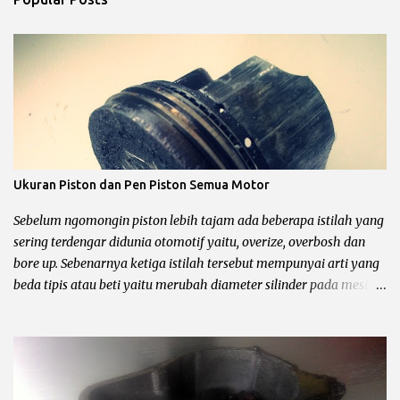
Ukuran Piston dan Pen Piston Semua Motor
Sebelum ngomongin piston lebih tajam ada beberapa istilah yang
sering terdengar didunia otomotif yaitu, overize, overbosh dan
bore up. Sebenarnya ketiga istilah tersebut mempunyai arti yang
beda tipis atau beti yaitu merubah diameter silinder pada mesin
sepeda motor. Untuk lebih jelasnya chek it dot… Pengertian
oversize, overbosh dan bore up Oversize yaitu memperbesar
diameter silinder dengan cara di korter dan mengganti piston
dengan ukuran yang lebih besar sesuai dengan standar pabrik.
pabrikan sepeda motor biasanya menyediakan 4 piston oversize