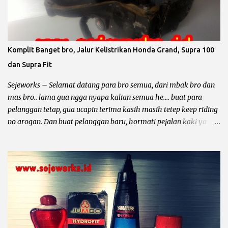
dari piston standar yaitu OS 25, OS 50, OS 75, OS 100, untuk lebih
jelas simak contoh dibawah ini. Contoh Yamaha Crypton ukuran
piton standar 49 mm berarti : Overize 25 piston standar diameter
ditambah 0.25 mm maka diameter piston menjadi 49,25 mm.
Komplit Banget bro, Jalur Kelistrikan Honda Grand, Supra 100
Overize 50 piston standar diameter ditambah 0.50 mm maka
dan Supra Fit
diameter piston menjadi 49,50 mm. Overize 75 piston standar
diameter ditambah 0.75 mm maka diameter piston menjadi 49,75
Sejeworks – Selamat datang para bro semua, dari mbak bro dan
...
mas bro.. lama gua ngga nyapa kalian semua he.... buat para
pelanggan tetap, gua ucapin terima kasih masih tetep keep riding
no arogan. Dan buat pelanggan baru, hormati pejalan kaki ya
bro... kali ini yang mau diomongin tentang kelistrikan motor dari
pabrikan sayap mengepak yaitu Honda Gand, Supra 100, Astrea
Prima, Legenda, Supra Fit dan Revo 100. Et... dah... mantep bingit
kan bro di borong semua he.... he... Sebelum kita ngomong lebih
dalam tentang kelistrikan motor – motor tersebut, gua mau
minta tolong. Dari pada nyebar berita hoak yang ngga ada
habisnya dan tidak bermanfaat bagi diri sendiri dan orang lain,
mending sebar artikel – artikel dari blog yang keren ini he..... he....