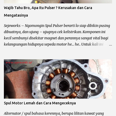
dan penerangan (lampu utama) sepeda motor dibagi menjadi
Wajib Tahu Bro, Apa Itu Pulser ? Kerusakan dan Cara
yaitu : Penerangan AC / Arus Bolak – Balik Untuk jenis
Mengatasinya
penerengan AC hampir diterapkan pada semua sepeda motor
karburator yang mempunyai CC kecil atau dibawah 150cc. Ciri –
Sejeworks – Ngomongin Spul Pulser berarti lo siap dibikin pusing
Ciri Penerangan...
dibuatnya, dan ujung – ujugnya cek kelistrikan. Komponen ini
kecil sembunyi disekitar magnet dan perannya sangat vital bagi
kelangsungan hidupnya sepeda motor he... he.. Untuk kali ini
yang mau di omongin yaitu spul pulser, dari fungsinya ? warna
kabelnya ? tempat nongkrongnya ? sampai sampai tanda tanda
minta di lem biru ?. Biar lebih jelas baca sampai kelar ya bro,
kalau bingung komen aja di tempatnya yusuf dan subscribe ya..
Fungsi dan Pengertian Pulser Motor Pulser atau pick up coil alias
spul pulser dan masih banyak lagi sebutannya adalah komponen
yang berfungsi untuk menentukan waktu pengapian kepada CDI
(Capasitor Discharge Ignition) atau ECU (Engine Control Unit)
dengan cara mengirimkan sinyal ke SCR, kemudian
Spul Motor Lemah dan Cara Mengeceknya
memerintahkan SCR untuk membuka kapasitor dan
melepaskannya. Bahasa bengkelnya begini bro, pulser
Alternator / spul bahasa kerennya, berupa lilitan kawat yang