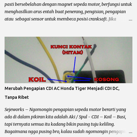
mengirimkan sinyal ke CDI untuk memercikan api di busi, setelah
pasti bersebelahan dengan magnet sepeda motor, berfungsi untuk
tonjolan magnet melewatinya seb...
menghasilkan arus entah buat penerang, pengisian, pengapian
atau sebagai sensor untuk membeca posisi cranksaft. Jika
mengalami kerusakan akan merembet kekomponen lain
terutama performa motor yang biasanya starter langsung greng
akhirnya perlu kick starter / engkol sampai keluar keringat
segede jagung dan mantepnya lagi sampai pakai bensin campur….
Ya campur dorong maksudnya... he….. Ini contoh gambarnya spul
Jupiter mx , masih ok… Beberapa kerusakan pada spull sepeda
motor : Spul pengisian Pada umumnya kabel berwarna putih,
kalau spul ini rusak atau terbakar maka pengaruhnya aki akan
ngedrop sampai habis 2 -3 kali, bahkan kalau ganti kiprok pun
Merubah Pengapian CDI AC Honda Tiger Menjadi CDI DC,
akan tetap sama Karena problemnya ada pada lilitan spul. Cara
Tanpa Ribet
mengeceknya bisa dilihat kondisi fisik biasanya terbakar, atau
lilitan kawat putus, untuk pengecekan secara akurat tanpa
Sejeworks – Ngomongin pengapian sepeda motor berarti yang
bongkar...
ada di dalam pikiran kita adalah Aki / Spul - CDI – Koil – Busi,
tapi ternyata semua itu kadang bikin pusing tuju keliling.
Bagaimana ngga pusing bro, kalau sudah ngomongin pengapian