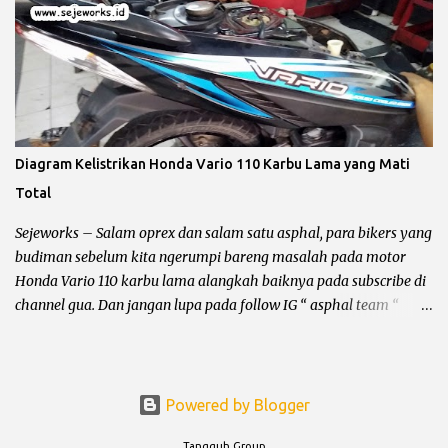
lebih jauh harus diingat hal yang lagi dibahas itu masalah
pengapian bukan penerangan, karena kadang ada bro yang
bingung jadi gua perjelas dan pertajam setajam silet baru beli.
Pengapian berhubungan dengan CDI dan busi sementara
penerangan berhubungan dengan kiprok dan lampu depan. Jalur
CDI Honda Megapro Primus atau Suzuki Shogun 110 Pengapian
Sepeda Motor Dibagi Menjadi 3 Yaitu : Pengapian AC (Alternative
Diagram Kelistrikan Honda Vario 110 Karbu Lama yang Mati
Current) Pengapian AC alias CDI bolak – balik adalah pengapian
Total
yang bersumber pada spul sebagai pemicu letikan api pada busi,
sehingga terjadi proses pembakaran bahan bakar di ruang bakar.
Sejeworks – Salam oprex dan salam satu asphal, para bikers yang
Kelebihan dari jenis CDI AC ...
budiman sebelum kita ngerumpi bareng masalah pada motor
Honda Vario 110 karbu lama alangkah baiknya pada subscribe di
channel gua. Dan jangan lupa pada follow IG “ asphal team “
tujuannya apa ? supaya blog dan channel ini tetap bisa bertahan
dari gempuran para asing, aseng dan asong he... he... Ok bro
langsung saja ke pokok dari masalah ya, sorry buat
pembukaannya yang absurd dan ngga jelas itu. Honda Vario 110
Powered by Blogger
karbu dikeluarkan oleh AHM (Astra Honda Motor) sekitar tahun
Tangguh Group