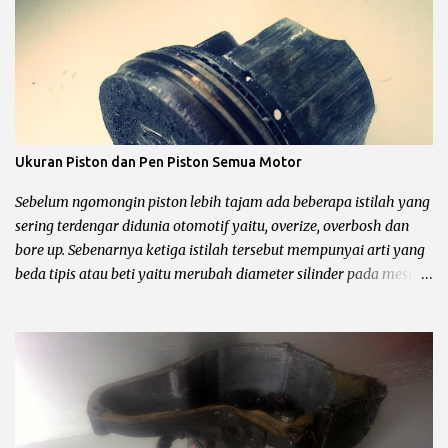
Ukuran Piston dan Pen Piston Semua Motor
Sebelum ngomongin piston lebih tajam ada beberapa istilah yang
sering terdengar didunia otomotif yaitu, overize, overbosh dan
bore up. Sebenarnya ketiga istilah tersebut mempunyai arti yang
beda tipis atau beti yaitu merubah diameter silinder pada mesin
sepeda motor. Untuk lebih jelasnya chek it dot… Pengertian
oversize, overbosh dan bore up Oversize yaitu memperbesar
diameter silinder dengan cara di korter dan mengganti piston
dengan ukuran yang lebih besar sesuai dengan standar pabrik.
pabrikan sepeda motor biasanya menyediakan 4 piston oversize
dari piston standar yaitu OS 25, OS 50, OS 75, OS 100, untuk lebih
jelas simak contoh dibawah ini. Contoh Yamaha Crypton ukuran