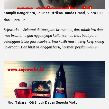
piton standar 49 mm berarti : Overize 25 piston standar diameter
ditambah 0.25 mm maka diameter piston menjadi 49,25 mm.
Komplit Banget bro, Jalur Kelistrikan Honda Grand, Supra 100
Overize 50 piston standar diameter ditambah 0.50 mm maka
dan Supra Fit
diameter piston menjadi 49,50 mm. Overize 75 piston standar
diameter ditambah 0.75 mm maka diameter piston menjadi 49,75
Sejeworks – Selamat datang para bro semua, dari mbak bro dan
...
mas bro.. lama gua ngga nyapa kalian semua he.... buat para
pelanggan tetap, gua ucapin terima kasih masih tetep keep riding
no arogan. Dan buat pelanggan baru, hormati pejalan kaki ya
bro... kali ini yang mau diomongin tentang kelistrikan motor dari
pabrikan sayap mengepak yaitu Honda Gand, Supra 100, Astrea
Prima, Legenda, Supra Fit dan Revo 100. Et... dah... mantep bingit
kan bro di borong semua he.... he... Sebelum kita ngomong lebih
dalam tentang kelistrikan motor – motor tersebut, gua mau
minta tolong. Dari pada nyebar berita hoak yang ngga ada
habisnya dan tidak bermanfaat bagi diri sendiri dan orang lain,
mending sebar artikel – artikel dari blog yang keren ini he..... he....
Motor Grand dan temen – temennya memang sangatlah bandel
Ini lho, Takaran Oli Shock Depan Sepeda Motor
untuk dipakai sehari – hari, mau buat bawa galon, dagang