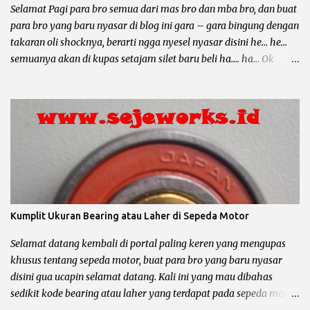
somay atau untuk ngojek dan sampai buat jalan – jalan sore he....
Selamat Pagi para bro semua dari mas bro dan mba bro, dan buat
he... Lho kok gitu ? Emang iya bro, karena sa...
para bro yang baru nyasar di blog ini gara – gara bingung dengan
takaran oli shocknya, berarti ngga nyesel nyasar disini he… he…
semuanya akan di kupas setajam silet baru beli ha…. ha… Ok
langsung saja bro biar ngga kesuen (kelamaan), postingan kali ini
mau membahas tentang ukuran oli shock depan, shock belakang
dikesampingkan dulu ya bro... Oli shock berfungsi untuk
melumasi shockbreaker, agar membantu pegas / per shock
meredam guncangan yang disebabkan karena medan jalan yang
terjal. Disamping itu oli shock juga harus mempunyai syarat atau
sifat khusus untuk menjaga kinerja shockbreaker agar tetap
optimal. Syarat atau Sifat Oli Shock Anti Karat : oli shock harus
mempunyai zat anti karat. Anti Panas : gesekan komponen part
Kumplit Ukuran Bearing atau Laher di Sepeda Motor
dari shock depan yang diakibatkan karena adanya benturan
dengan medan jalan yang terjal akan mengakibatkan panas pada
Selamat datang kembali di portal paling keren yang mengupas
komponen / part tersebut, maka oli shock harus bisa m...
khusus tentang sepeda motor, buat para bro yang baru nyasar
disini gua ucapin selamat datang. Kali ini yang mau dibahas
sedikit kode bearing atau laher yang terdapat pada sepeda motor,
dari mulai laher roda, laher kruk as, laher stut kopling, sampai