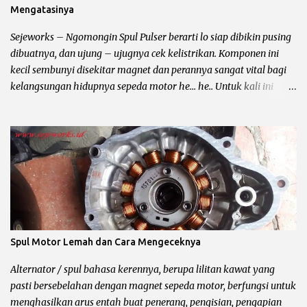
Mengatasinya
penerengan AC hampir diterapkan pada semua sepeda motor
karburator yang mempunyai CC kecil atau dibawah 150cc. Ciri –
Sejeworks – Ngomongin Spul Pulser berarti lo siap dibikin pusing
Ciri Penerangan...
dibuatnya, dan ujung – ujugnya cek kelistrikan. Komponen ini
kecil sembunyi disekitar magnet dan perannya sangat vital bagi
kelangsungan hidupnya sepeda motor he... he.. Untuk kali ini
yang mau di omongin yaitu spul pulser, dari fungsinya ? warna
kabelnya ? tempat nongkrongnya ? sampai sampai tanda tanda
minta di lem biru ?. Biar lebih jelas baca sampai kelar ya bro,
kalau bingung komen aja di tempatnya yusuf dan subscribe ya..
Fungsi dan Pengertian Pulser Motor Pulser atau pick up coil alias
spul pulser dan masih banyak lagi sebutannya adalah komponen
yang berfungsi untuk menentukan waktu pengapian kepada CDI
(Capasitor Discharge Ignition) atau ECU (Engine Control Unit)
dengan cara mengirimkan sinyal ke SCR, kemudian
Spul Motor Lemah dan Cara Mengeceknya
memerintahkan SCR untuk membuka kapasitor dan
melepaskannya. Bahasa bengkelnya begini bro, pulser
Alternator / spul bahasa kerennya, berupa lilitan kawat yang
mengirimkan sinyal ke CDI untuk memercikan api di busi, setelah
pasti bersebelahan dengan magnet sepeda motor, berfungsi untuk
tonjolan magnet melewatinya seb...
menghasilkan arus entah buat penerang, pengisian, pengapian