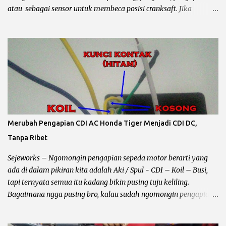
atau sebagai sensor untuk membeca posisi cranksaft. Jika
mengalami kerusakan akan merembet kekomponen lain
terutama performa motor yang biasanya starter langsung greng
akhirnya perlu kick starter / engkol sampai keluar keringat
segede jagung dan mantepnya lagi sampai pakai bensin campur….
Ya campur dorong maksudnya... he….. Ini contoh gambarnya spul
Jupiter mx , masih ok… Beberapa kerusakan pada spull sepeda
motor : Spul pengisian Pada umumnya kabel berwarna putih,
kalau spul ini rusak atau terbakar maka pengaruhnya aki akan
ngedrop sampai habis 2 -3 kali, bahkan kalau ganti kiprok pun
Merubah Pengapian CDI AC Honda Tiger Menjadi CDI DC,
akan tetap sama Karena problemnya ada pada lilitan spul. Cara
Tanpa Ribet
mengeceknya bisa dilihat kondisi fisik biasanya terbakar, atau
lilitan kawat putus, untuk pengecekan secara akurat tanpa
Sejeworks – Ngomongin pengapian sepeda motor berarti yang
bongkar...
ada di dalam pikiran kita adalah Aki / Spul - CDI – Koil – Busi,
tapi ternyata semua itu kadang bikin pusing tuju keliling.
Bagaimana ngga pusing bro, kalau sudah ngomongin pengapian
berarti kelistrikan beserta kabel – kabelnya ikut terbawa dan
bundet nyangkut di otak kanan – kiri. Sebelum kita ngomong