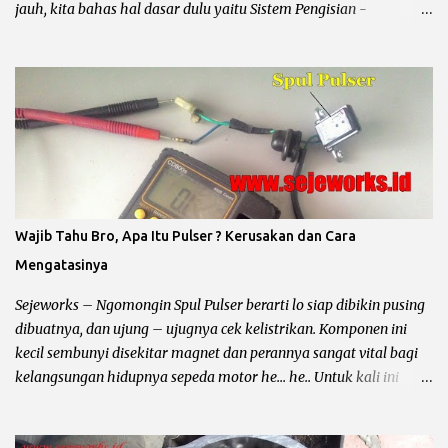
jauh, kita bahas hal dasar dulu yaitu Sistem Pengisian -
Penerangan dan Sistem Pengapian. Karena secara garis besar dan
utama sistem kelistrikan sepeda motor dibagi menjadi dua hal
tersebut, kalau dua hal dasar tersebut belum paham dan bundet,
jadi ya akan semprawut he... he... Sebenarnya hal ini telah sering
kali kita omongin, tapi berhubung ada sesuatu jadi gua tambah
lagi dengan jalur soketan menuju kiprok sepeda motor. Ok
langsung saja kita ke pokok bahas. Sistem Penerangan dan
Pengisian Sepeda Motor : Pada rangkaian pengisian (arus accu)
dan penerangan (lampu utama) sepeda motor dibagi menjadi
Wajib Tahu Bro, Apa Itu Pulser ? Kerusakan dan Cara
yaitu : Penerangan AC / Arus Bolak – Balik Untuk jenis
Mengatasinya
penerengan AC hampir diterapkan pada semua sepeda motor
karburator yang mempunyai CC kecil atau dibawah 150cc. Ciri –
Sejeworks – Ngomongin Spul Pulser berarti lo siap dibikin pusing
Ciri Penerangan...
dibuatnya, dan ujung – ujugnya cek kelistrikan. Komponen ini
kecil sembunyi disekitar magnet dan perannya sangat vital bagi
kelangsungan hidupnya sepeda motor he... he.. Untuk kali ini
yang mau di omongin yaitu spul pulser, dari fungsinya ? warna
kabelnya ? tempat nongkrongnya ? sampai sampai tanda tanda