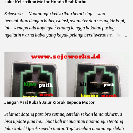
Jalur Kelistrikan Motor Honda Beat Karbu
RS / Honda Supra X 125 : 6301 RS / Honda Supra X 125 FI : 6301 RS /
Honda Karisma : 6301 RS / Honda Revo 100 : 6301 RS / Honda Revo
Sejeworks – Ngomongin kelistrikan berati siap – siap
110 : 6301 RS / Honda Revo FI :...
bersentuhan dengan kabel, isolasi, avometer dan secangkir kopi,
loh... kenapa ada kopi nya ? emang lo ngga bakalan pusing
ngeliatin warna kabel yang kayak pelangi bersliweran he.... he...
nah kopi itu biar slow dan pusing lo nambah he... he... Pada
sepeda motor kelistrikan dibagi menjadi tiga yaitu : Pengapian
Bagi para bro pemakai motor beat perlu tahu, honda beat
karburator memakai jenis pengapian DC (direct current) alias
arus searah. Maka sumber arus pengapian berasal dari accu
bukan dari spul pengapian (merah/hitam) terus apa gunanya spul
magnet pada honda beat karbu ? pertama sebagai pulser dan
yang kedua sebagai sumber pengisian dan penerangan. Berarti
jika motor honda beat mogok dan tidak mengeluarkan percikan
Jangan Asal Rubah Jalur Kiprok Sepeda Motor
api dari busi, komponen yang harus di cek adalah accu (12,5 volt),
sikring, kunci kontak, saklar standar samping, pulser, CDI, koil
Selamat datang para bro semua, setelah sekian lama akhirnya
dan busi. Untuk lebih jelasnya gua kasih gambarnya bro.. chek it
bisa update juga he.... buat kali ini gua mau ngomongin tentang
dot......
jalur kabel kiprok sepeda motor. Tapi sebelum ngomongin lebih