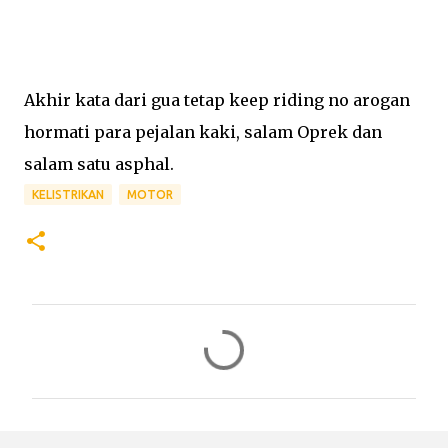
Akhir kata dari gua tetap keep riding no arogan
hormati para pejalan kaki, salam Oprek dan
salam satu asphal.
KELISTRIKAN
MOTOR
C
o
m
m