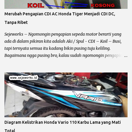
kalau spul ini rusak atau terbakar maka pengaruhnya aki akan
ngedrop sampai habis 2 -3 kali, bahkan kalau ganti kiprok pun
Merubah Pengapian CDI AC Honda Tiger Menjadi CDI DC,
akan tetap sama Karena problemnya ada pada lilitan spul. Cara
Tanpa Ribet
mengeceknya bisa dilihat kondisi fisik biasanya terbakar, atau
lilitan kawat putus, untuk pengecekan secara akurat tanpa
Sejeworks – Ngomongin pengapian sepeda motor berarti yang
bongkar...
ada di dalam pikiran kita adalah Aki / Spul - CDI – Koil – Busi,
tapi ternyata semua itu kadang bikin pusing tuju keliling.
Bagaimana ngga pusing bro, kalau sudah ngomongin pengapian
berarti kelistrikan beserta kabel – kabelnya ikut terbawa dan
bundet nyangkut di otak kanan – kiri. Sebelum kita ngomong
lebih jauh harus diingat hal yang lagi dibahas itu masalah
pengapian bukan penerangan, karena kadang ada bro yang
bingung jadi gua perjelas dan pertajam setajam silet baru beli.
Pengapian berhubungan dengan CDI dan busi sementara
penerangan berhubungan dengan kiprok dan lampu depan. Jalur
CDI Honda Megapro Primus atau Suzuki Shogun 110 Pengapian
Sepeda Motor Dibagi Menjadi 3 Yaitu : Pengapian AC (Alternative
Diagram Kelistrikan Honda Vario 110 Karbu Lama yang Mati
Current) Pengapian AC alias CDI bolak – balik adalah pengapian
Total