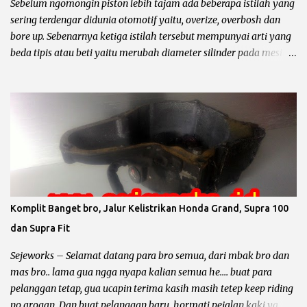
Sebelum ngomongin piston lebih tajam ada beberapa istilah yang
sering terdengar didunia otomotif yaitu, overize, overbosh dan
bore up. Sebenarnya ketiga istilah tersebut mempunyai arti yang
beda tipis atau beti yaitu merubah diameter silinder pada mesin
sepeda motor. Untuk lebih jelasnya chek it dot… Pengertian
oversize, overbosh dan bore up Oversize yaitu memperbesar
diameter silinder dengan cara di korter dan mengganti piston
dengan ukuran yang lebih besar sesuai dengan standar pabrik.
pabrikan sepeda motor biasanya menyediakan 4 piston oversize
dari piston standar yaitu OS 25, OS 50, OS 75, OS 100, untuk lebih
jelas simak contoh dibawah ini. Contoh Yamaha Crypton ukuran
piton standar 49 mm berarti : Overize 25 piston standar diameter
ditambah 0.25 mm maka diameter piston menjadi 49,25 mm.
Komplit Banget bro, Jalur Kelistrikan Honda Grand, Supra 100
Overize 50 piston standar diameter ditambah 0.50 mm maka
dan Supra Fit
diameter piston menjadi 49,50 mm. Overize 75 piston standar
diameter ditambah 0.75 mm maka diameter piston menjadi 49,75
Sejeworks – Selamat datang para bro semua, dari mbak bro dan
...
mas bro.. lama gua ngga nyapa kalian semua he.... buat para
pelanggan tetap, gua ucapin terima kasih masih tetep keep riding
no arogan. Dan buat pelanggan baru, hormati pejalan kaki ya