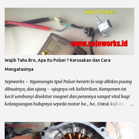
utama sistem kelistrikan sepeda motor dibagi menjadi dua hal
tersebut, kalau dua hal dasar tersebut belum paham dan bundet,
jadi ya akan semprawut he... he... Sebenarnya hal ini telah sering
kali kita omongin, tapi berhubung ada sesuatu jadi gua tambah
lagi dengan jalur soketan menuju kiprok sepeda motor. Ok
langsung saja kita ke pokok bahas. Sistem Penerangan dan
Pengisian Sepeda Motor : Pada rangkaian pengisian (arus accu)
dan penerangan (lampu utama) sepeda motor dibagi menjadi
Wajib Tahu Bro, Apa Itu Pulser ? Kerusakan dan Cara
yaitu : Penerangan AC / Arus Bolak – Balik Untuk jenis
Mengatasinya
penerengan AC hampir diterapkan pada semua sepeda motor
karburator yang mempunyai CC kecil atau dibawah 150cc. Ciri –
Sejeworks – Ngomongin Spul Pulser berarti lo siap dibikin pusing
Ciri Penerangan...
dibuatnya, dan ujung – ujugnya cek kelistrikan. Komponen ini
kecil sembunyi disekitar magnet dan perannya sangat vital bagi
kelangsungan hidupnya sepeda motor he... he.. Untuk kali ini
yang mau di omongin yaitu spul pulser, dari fungsinya ? warna
kabelnya ? tempat nongkrongnya ? sampai sampai tanda tanda
minta di lem biru ?. Biar lebih jelas baca sampai kelar ya bro,
kalau bingung komen aja di tempatnya yusuf dan subscribe ya..