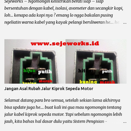
Honda Karisma : 6301 RS / Honda Revo 100 : 6301 RS / Honda Revo
Sejeworks – Ngomongin kelistrikan berati siap – siap
110 : 6301 RS / Honda Revo FI :...
bersentuhan dengan kabel, isolasi, avometer dan secangkir kopi,
loh... kenapa ada kopi nya ? emang lo ngga bakalan pusing
ngeliatin warna kabel yang kayak pelangi bersliweran he.... he...
nah kopi itu biar slow dan pusing lo nambah he... he... Pada
sepeda motor kelistrikan dibagi menjadi tiga yaitu : Pengapian
Bagi para bro pemakai motor beat perlu tahu, honda beat
karburator memakai jenis pengapian DC (direct current) alias
arus searah. Maka sumber arus pengapian berasal dari accu
bukan dari spul pengapian (merah/hitam) terus apa gunanya spul
magnet pada honda beat karbu ? pertama sebagai pulser dan
yang kedua sebagai sumber pengisian dan penerangan. Berarti
jika motor honda beat mogok dan tidak mengeluarkan percikan
Jangan Asal Rubah Jalur Kiprok Sepeda Motor
api dari busi, komponen yang harus di cek adalah accu (12,5 volt),
sikring, kunci kontak, saklar standar samping, pulser, CDI, koil
Selamat datang para bro semua, setelah sekian lama akhirnya
dan busi. Untuk lebih jelasnya gua kasih gambarnya bro.. chek it
bisa update juga he.... buat kali ini gua mau ngomongin tentang
dot......
jalur kabel kiprok sepeda motor. Tapi sebelum ngomongin lebih
jauh, kita bahas hal dasar dulu yaitu Sistem Pengisian -
Penerangan dan Sistem Pengapian. Karena secara garis besar dan