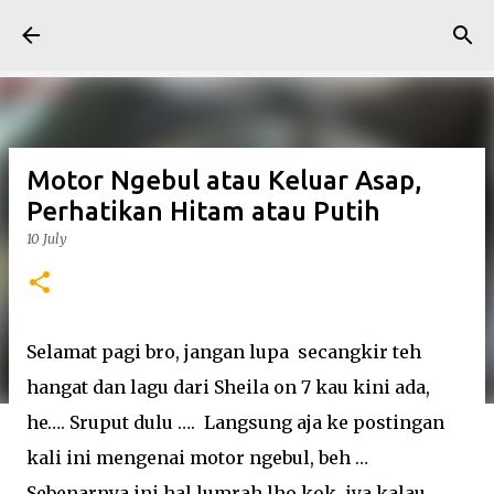
Skip to main content
Motor Ngebul atau Keluar Asap,
Perhatikan Hitam atau Putih
10 July
Selamat pagi bro, jangan lupa secangkir teh
hangat dan lagu dari Sheila on 7 kau kini ada,
he…. Sruput dulu …. Langsung aja ke postingan
kali ini mengenai motor ngebul, beh …
Sebenarnya ini hal lumrah lho kok, iya kalau