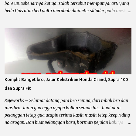
bore up. Sebenarnya ketiga istilah tersebut mempunyai arti yang
beda tipis atau beti yaitu merubah diameter silinder pada mesin
sepeda motor. Untuk lebih jelasnya chek it dot… Pengertian
oversize, overbosh dan bore up Oversize yaitu memperbesar
diameter silinder dengan cara di korter dan mengganti piston
dengan ukuran yang lebih besar sesuai dengan standar pabrik.
pabrikan sepeda motor biasanya menyediakan 4 piston oversize
dari piston standar yaitu OS 25, OS 50, OS 75, OS 100, untuk lebih
jelas simak contoh dibawah ini. Contoh Yamaha Crypton ukuran
piton standar 49 mm berarti : Overize 25 piston standar diameter
ditambah 0.25 mm maka diameter piston menjadi 49,25 mm.
Komplit Banget bro, Jalur Kelistrikan Honda Grand, Supra 100
Overize 50 piston standar diameter ditambah 0.50 mm maka
dan Supra Fit
diameter piston menjadi 49,50 mm. Overize 75 piston standar
diameter ditambah 0.75 mm maka diameter piston menjadi 49,75
Sejeworks – Selamat datang para bro semua, dari mbak bro dan
...
mas bro.. lama gua ngga nyapa kalian semua he.... buat para
pelanggan tetap, gua ucapin terima kasih masih tetep keep riding
no arogan. Dan buat pelanggan baru, hormati pejalan kaki ya
bro... kali ini yang mau diomongin tentang kelistrikan motor dari