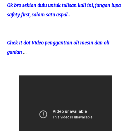
Ok bro sekian dulu untuk tulisan kali ini, jangan lupa
safety first, salam satu aspal..
Chek it dot Video penggantian oli mesin dan oli
gardan
…