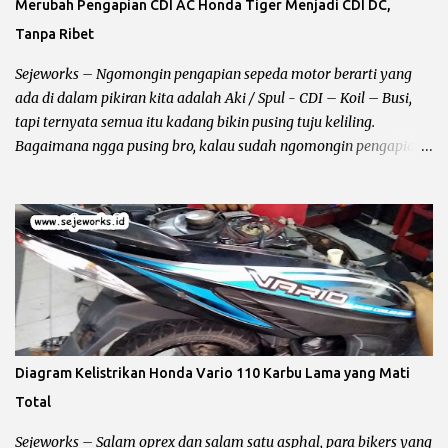
Merubah Pengapian CDI AC Honda Tiger Menjadi CDI DC,
akan tetap sama Karena problemnya ada pada lilitan spul. Cara
Tanpa Ribet
mengeceknya bisa dilihat kondisi fisik biasanya terbakar, atau
lilitan kawat putus, untuk pengecekan secara akurat tanpa
Sejeworks – Ngomongin pengapian sepeda motor berarti yang
bongkar...
ada di dalam pikiran kita adalah Aki / Spul - CDI – Koil – Busi,
tapi ternyata semua itu kadang bikin pusing tuju keliling.
Bagaimana ngga pusing bro, kalau sudah ngomongin pengapian
berarti kelistrikan beserta kabel – kabelnya ikut terbawa dan
bundet nyangkut di otak kanan – kiri. Sebelum kita ngomong
lebih jauh harus diingat hal yang lagi dibahas itu masalah
pengapian bukan penerangan, karena kadang ada bro yang
bingung jadi gua perjelas dan pertajam setajam silet baru beli.
Pengapian berhubungan dengan CDI dan busi sementara
penerangan berhubungan dengan kiprok dan lampu depan. Jalur
CDI Honda Megapro Primus atau Suzuki Shogun 110 Pengapian
Sepeda Motor Dibagi Menjadi 3 Yaitu : Pengapian AC (Alternative
Diagram Kelistrikan Honda Vario 110 Karbu Lama yang Mati
Current) Pengapian AC alias CDI bolak – balik adalah pengapian
Total
yang bersumber pada spul sebagai pemicu letikan api pada busi,
sehingga terjadi proses pembakaran bahan bakar di ruang bakar.
Sejeworks – Salam oprex dan salam satu asphal, para bikers yang