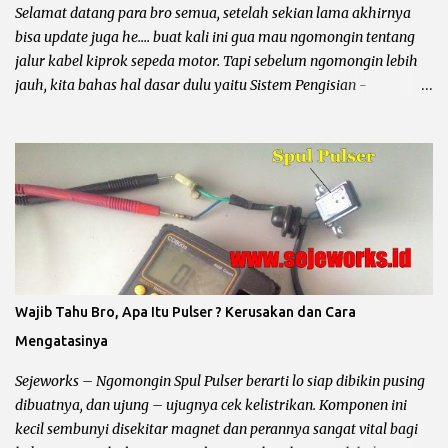
sikring, kunci kontak, saklar standar samping, pulser, CDI, koil
Selamat datang para bro semua, setelah sekian lama akhirnya
dan busi. Untuk lebih jelasnya gua kasih gambarnya bro.. chek it
bisa update juga he.... buat kali ini gua mau ngomongin tentang
dot......
jalur kabel kiprok sepeda motor. Tapi sebelum ngomongin lebih
jauh, kita bahas hal dasar dulu yaitu Sistem Pengisian -
Penerangan dan Sistem Pengapian. Karena secara garis besar dan
utama sistem kelistrikan sepeda motor dibagi menjadi dua hal
tersebut, kalau dua hal dasar tersebut belum paham dan bundet,
jadi ya akan semprawut he... he... Sebenarnya hal ini telah sering
kali kita omongin, tapi berhubung ada sesuatu jadi gua tambah
lagi dengan jalur soketan menuju kiprok sepeda motor. Ok
langsung saja kita ke pokok bahas. Sistem Penerangan dan
Pengisian Sepeda Motor : Pada rangkaian pengisian (arus accu)
dan penerangan (lampu utama) sepeda motor dibagi menjadi
Wajib Tahu Bro, Apa Itu Pulser ? Kerusakan dan Cara
yaitu : Penerangan AC / Arus Bolak – Balik Untuk jenis
Mengatasinya
penerengan AC hampir diterapkan pada semua sepeda motor
karburator yang mempunyai CC kecil atau dibawah 150cc. Ciri –
Sejeworks – Ngomongin Spul Pulser berarti lo siap dibikin pusing
Ciri Penerangan...
dibuatnya, dan ujung – ujugnya cek kelistrikan. Komponen ini
kecil sembunyi disekitar magnet dan perannya sangat vital bagi