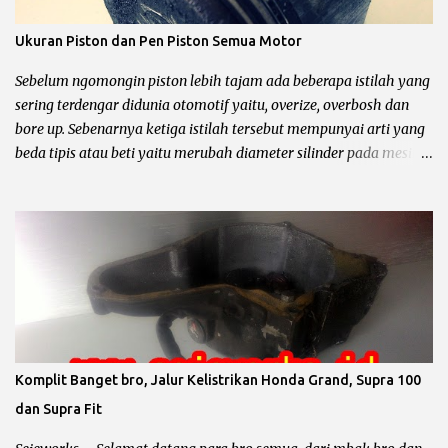
Ukuran Piston dan Pen Piston Semua Motor
Sebelum ngomongin piston lebih tajam ada beberapa istilah yang
sering terdengar didunia otomotif yaitu, overize, overbosh dan
bore up. Sebenarnya ketiga istilah tersebut mempunyai arti yang
beda tipis atau beti yaitu merubah diameter silinder pada mesin
sepeda motor. Untuk lebih jelasnya chek it dot… Pengertian
oversize, overbosh dan bore up Oversize yaitu memperbesar
diameter silinder dengan cara di korter dan mengganti piston
dengan ukuran yang lebih besar sesuai dengan standar pabrik.
pabrikan sepeda motor biasanya menyediakan 4 piston oversize
dari piston standar yaitu OS 25, OS 50, OS 75, OS 100, untuk lebih
jelas simak contoh dibawah ini. Contoh Yamaha Crypton ukuran
piton standar 49 mm berarti : Overize 25 piston standar diameter
ditambah 0.25 mm maka diameter piston menjadi 49,25 mm.
Komplit Banget bro, Jalur Kelistrikan Honda Grand, Supra 100
Overize 50 piston standar diameter ditambah 0.50 mm maka
dan Supra Fit
diameter piston menjadi 49,50 mm. Overize 75 piston standar
diameter ditambah 0.75 mm maka diameter piston menjadi 49,75