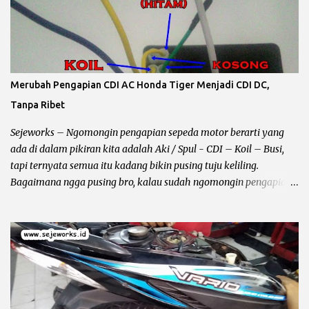
Ya campur dorong maksudnya... he….. Ini contoh gambarnya spul
Jupiter mx , masih ok… Beberapa kerusakan pada spull sepeda
motor : Spul pengisian Pada umumnya kabel berwarna putih,
kalau spul ini rusak atau terbakar maka pengaruhnya aki akan
ngedrop sampai habis 2 -3 kali, bahkan kalau ganti kiprok pun
Merubah Pengapian CDI AC Honda Tiger Menjadi CDI DC,
akan tetap sama Karena problemnya ada pada lilitan spul. Cara
Tanpa Ribet
mengeceknya bisa dilihat kondisi fisik biasanya terbakar, atau
lilitan kawat putus, untuk pengecekan secara akurat tanpa
Sejeworks – Ngomongin pengapian sepeda motor berarti yang
bongkar...
ada di dalam pikiran kita adalah Aki / Spul - CDI – Koil – Busi,
tapi ternyata semua itu kadang bikin pusing tuju keliling.
Bagaimana ngga pusing bro, kalau sudah ngomongin pengapian
berarti kelistrikan beserta kabel – kabelnya ikut terbawa dan
bundet nyangkut di otak kanan – kiri. Sebelum kita ngomong
lebih jauh harus diingat hal yang lagi dibahas itu masalah
pengapian bukan penerangan, karena kadang ada bro yang
bingung jadi gua perjelas dan pertajam setajam silet baru beli.
Pengapian berhubungan dengan CDI dan busi sementara
penerangan berhubungan dengan kiprok dan lampu depan. Jalur