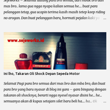
Sejeworks – Selamat datang para bro semua, dari mbak bro dan
...
mas bro.. lama gua ngga nyapa kalian semua he.... buat para
pelanggan tetap, gua ucapin terima kasih masih tetep keep riding
no arogan. Dan buat pelanggan baru, hormati pejalan kaki ya
bro... kali ini yang mau diomongin tentang kelistrikan motor dari
pabrikan sayap mengepak yaitu Honda Gand, Supra 100, Astrea
Prima, Legenda, Supra Fit dan Revo 100. Et... dah... mantep bingit
kan bro di borong semua he.... he... Sebelum kita ngomong lebih
dalam tentang kelistrikan motor – motor tersebut, gua mau
minta tolong. Dari pada nyebar berita hoak yang ngga ada
habisnya dan tidak bermanfaat bagi diri sendiri dan orang lain,
mending sebar artikel – artikel dari blog yang keren ini he..... he....
Motor Grand dan temen – temennya memang sangatlah bandel
Ini lho, Takaran Oli Shock Depan Sepeda Motor
untuk dipakai sehari – hari, mau buat bawa galon, dagang
somay atau untuk ngojek dan sampai buat jalan – jalan sore he....
Selamat Pagi para bro semua dari mas bro dan mba bro, dan buat
he... Lho kok gitu ? Emang iya bro, karena sa...
para bro yang baru nyasar di blog ini gara – gara bingung dengan
takaran oli shocknya, berarti ngga nyesel nyasar disini he… he…
semuanya akan di kupas setajam silet baru beli ha…. ha… Ok
langsung saja bro biar ngga kesuen (kelamaan), postingan kali ini