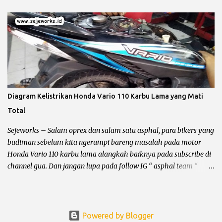
bundet nyangkut di otak kanan – kiri. Sebelum kita ngomong
lebih jauh harus diingat hal yang lagi dibahas itu masalah
pengapian bukan penerangan, karena kadang ada bro yang
bingung jadi gua perjelas dan pertajam setajam silet baru beli.
Pengapian berhubungan dengan CDI dan busi sementara
penerangan berhubungan dengan kiprok dan lampu depan. Jalur
CDI Honda Megapro Primus atau Suzuki Shogun 110 Pengapian
Sepeda Motor Dibagi Menjadi 3 Yaitu : Pengapian AC (Alternative
Diagram Kelistrikan Honda Vario 110 Karbu Lama yang Mati
Current) Pengapian AC alias CDI bolak – balik adalah pengapian
Total
yang bersumber pada spul sebagai pemicu letikan api pada busi,
sehingga terjadi proses pembakaran bahan bakar di ruang bakar.
Sejeworks – Salam oprex dan salam satu asphal, para bikers yang
Kelebihan dari jenis CDI AC ...
budiman sebelum kita ngerumpi bareng masalah pada motor
Honda Vario 110 karbu lama alangkah baiknya pada subscribe di
channel gua. Dan jangan lupa pada follow IG “ asphal team “
tujuannya apa ? supaya blog dan channel ini tetap bisa bertahan
dari gempuran para asing, aseng dan asong he... he... Ok bro
langsung saja ke pokok dari masalah ya, sorry buat
pembukaannya yang absurd dan ngga jelas itu. Honda Vario 110
Powered by Blogger