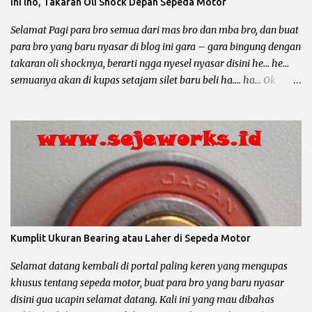
Ini lho, Takaran Oli Shock Depan Sepeda Motor
untuk dipakai sehari – hari, mau buat bawa galon, dagang
somay atau untuk ngojek dan sampai buat jalan – jalan sore he....
Selamat Pagi para bro semua dari mas bro dan mba bro, dan buat
he... Lho kok gitu ? Emang iya bro, karena sa...
para bro yang baru nyasar di blog ini gara – gara bingung dengan
takaran oli shocknya, berarti ngga nyesel nyasar disini he… he…
semuanya akan di kupas setajam silet baru beli ha…. ha… Ok
langsung saja bro biar ngga kesuen (kelamaan), postingan kali ini
mau membahas tentang ukuran oli shock depan, shock belakang
dikesampingkan dulu ya bro... Oli shock berfungsi untuk
melumasi shockbreaker, agar membantu pegas / per shock
meredam guncangan yang disebabkan karena medan jalan yang
terjal. Disamping itu oli shock juga harus mempunyai syarat atau
sifat khusus untuk menjaga kinerja shockbreaker agar tetap
optimal. Syarat atau Sifat Oli Shock Anti Karat : oli shock harus
mempunyai zat anti karat. Anti Panas : gesekan komponen part
Kumplit Ukuran Bearing atau Laher di Sepeda Motor
dari shock depan yang diakibatkan karena adanya benturan
dengan medan jalan yang terjal akan mengakibatkan panas pada
Selamat datang kembali di portal paling keren yang mengupas
komponen / part tersebut, maka oli shock harus bisa m...
khusus tentang sepeda motor, buat para bro yang baru nyasar
disini gua ucapin selamat datang. Kali ini yang mau dibahas