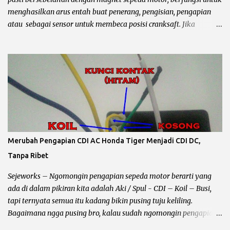
tonjolan magnet melewatinya seb...
menghasilkan arus entah buat penerang, pengisian, pengapian
atau sebagai sensor untuk membeca posisi cranksaft. Jika
mengalami kerusakan akan merembet kekomponen lain
terutama performa motor yang biasanya starter langsung greng
akhirnya perlu kick starter / engkol sampai keluar keringat
segede jagung dan mantepnya lagi sampai pakai bensin campur….
Ya campur dorong maksudnya... he….. Ini contoh gambarnya spul
Jupiter mx , masih ok… Beberapa kerusakan pada spull sepeda
motor : Spul pengisian Pada umumnya kabel berwarna putih,
kalau spul ini rusak atau terbakar maka pengaruhnya aki akan
ngedrop sampai habis 2 -3 kali, bahkan kalau ganti kiprok pun
Merubah Pengapian CDI AC Honda Tiger Menjadi CDI DC,
akan tetap sama Karena problemnya ada pada lilitan spul. Cara
Tanpa Ribet
mengeceknya bisa dilihat kondisi fisik biasanya terbakar, atau
lilitan kawat putus, untuk pengecekan secara akurat tanpa
Sejeworks – Ngomongin pengapian sepeda motor berarti yang
bongkar...
ada di dalam pikiran kita adalah Aki / Spul - CDI – Koil – Busi,
tapi ternyata semua itu kadang bikin pusing tuju keliling.
Bagaimana ngga pusing bro, kalau sudah ngomongin pengapian
berarti kelistrikan beserta kabel – kabelnya ikut terbawa dan