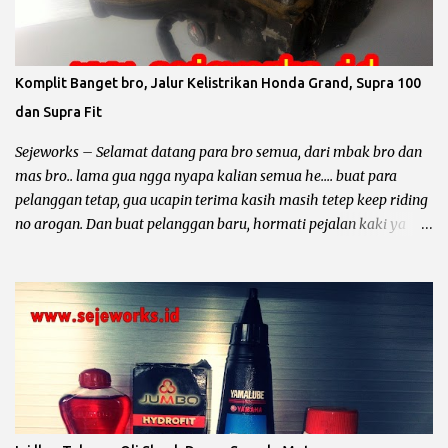
dari piston standar yaitu OS 25, OS 50, OS 75, OS 100, untuk lebih
jelas simak contoh dibawah ini. Contoh Yamaha Crypton ukuran
piton standar 49 mm berarti : Overize 25 piston standar diameter
ditambah 0.25 mm maka diameter piston menjadi 49,25 mm.
Komplit Banget bro, Jalur Kelistrikan Honda Grand, Supra 100
Overize 50 piston standar diameter ditambah 0.50 mm maka
dan Supra Fit
diameter piston menjadi 49,50 mm. Overize 75 piston standar
diameter ditambah 0.75 mm maka diameter piston menjadi 49,75
Sejeworks – Selamat datang para bro semua, dari mbak bro dan
...
mas bro.. lama gua ngga nyapa kalian semua he.... buat para
pelanggan tetap, gua ucapin terima kasih masih tetep keep riding
no arogan. Dan buat pelanggan baru, hormati pejalan kaki ya
bro... kali ini yang mau diomongin tentang kelistrikan motor dari
pabrikan sayap mengepak yaitu Honda Gand, Supra 100, Astrea
Prima, Legenda, Supra Fit dan Revo 100. Et... dah... mantep bingit
kan bro di borong semua he.... he... Sebelum kita ngomong lebih
dalam tentang kelistrikan motor – motor tersebut, gua mau
minta tolong. Dari pada nyebar berita hoak yang ngga ada
habisnya dan tidak bermanfaat bagi diri sendiri dan orang lain,
mending sebar artikel – artikel dari blog yang keren ini he..... he....
Motor Grand dan temen – temennya memang sangatlah bandel