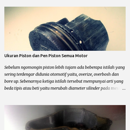
Ukuran Piston dan Pen Piston Semua Motor
Sebelum ngomongin piston lebih tajam ada beberapa istilah yang
sering terdengar didunia otomotif yaitu, overize, overbosh dan
bore up. Sebenarnya ketiga istilah tersebut mempunyai arti yang
beda tipis atau beti yaitu merubah diameter silinder pada mesin
sepeda motor. Untuk lebih jelasnya chek it dot… Pengertian
oversize, overbosh dan bore up Oversize yaitu memperbesar
diameter silinder dengan cara di korter dan mengganti piston
dengan ukuran yang lebih besar sesuai dengan standar pabrik.
pabrikan sepeda motor biasanya menyediakan 4 piston oversize